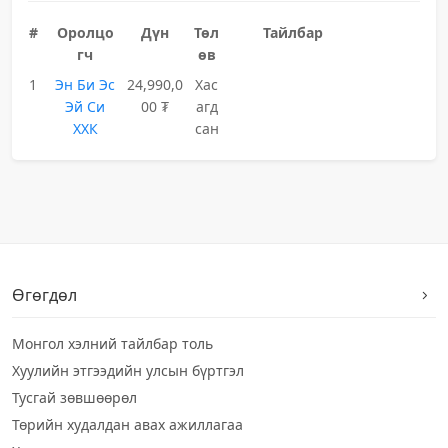
#
Оролцо
Дүн
Төл
Тайлбар
гч
өв
1
Эн Би Эс
24,990,0
Хас
Эй Си
00 ₮
агд
ХХК
сан
Өгөгдөл
Монгол хэлний тайлбар толь
Хуулийн этгээдийн улсын бүртгэл
Тусгай зөвшөөрөл
Төрийн худалдан авах ажиллагаа