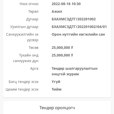
Нээх огноо
2022-08-16 10:30
Төрөл
Ажил
Дугаар
БХАХМСЗДТГ/202201002
Урилгын дугаар
БХАХМСЗДТГ/202201002/04/01
Санхүүжилтийн эх
Орон нутгийн хөгжлийн сан
үүсвэр
Төсөв
25,000,000 ₮
Тухайн онд
25,000,000 ₮
санхүүжих дүн
Арга
Тендер шалгаруулалтын
онцгой журам
Багц тендер эсэх
Үгүй
Цахим тендер эсэх
Тийм
Тендер оролцогч