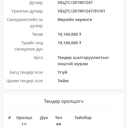
Дугаар
УБЦТС/201901247
Урилгын дугаар
УБЦТС/201901247/01/01
Санхүүжилтийн эх
Өөрийн хөрөнгө
үүсвэр
Төсөв
19,140,000 ₮
Тухайн онд
19,140,000 ₮
санхүүжих дүн
Арга
Тендер шалгаруулалтын
онцгой журам
Багц тендер эсэх
Үгүй
Цахим тендер эсэх
Тийм
Тендер оролцогч
#
Оролцо
Дүн
Төл
Тайлбар
гч
өв