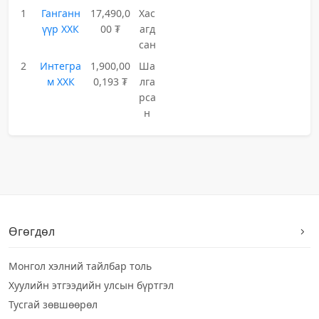
1
Ганганн
17,490,0
Хас
үүр ХХК
00 ₮
агд
сан
2
Интегра
1,900,00
Ша
м ХХК
0,193 ₮
лга
рса
н
Өгөгдөл
Монгол хэлний тайлбар толь
Хуулийн этгээдийн улсын бүртгэл
Тусгай зөвшөөрөл