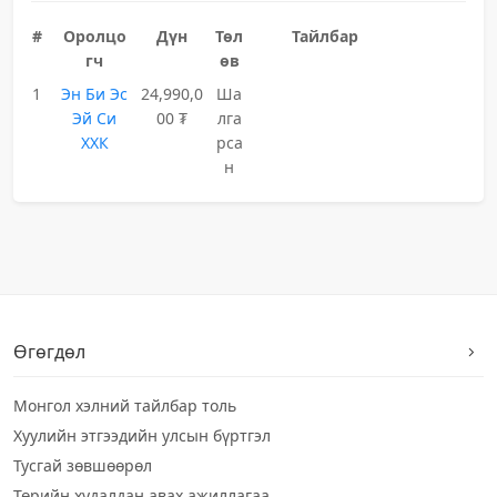
#
Оролцо
Дүн
Төл
Тайлбар
гч
өв
1
Эн Би Эс
24,990,0
Ша
Эй Си
00 ₮
лга
ХХК
рса
н
Өгөгдөл
Монгол хэлний тайлбар толь
Хуулийн этгээдийн улсын бүртгэл
Тусгай зөвшөөрөл
Төрийн худалдан авах ажиллагаа