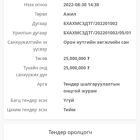
Нээх огноо
2022-08-30 14:30
Төрөл
Ажил
Дугаар
БХАХМСЗДТГ/202201002
Урилгын дугаар
БХАХМСЗДТГ/202201002/05/01
Санхүүжилтийн эх
Орон нутгийн хөгжлийн сан
үүсвэр
Төсөв
25,000,000 ₮
Тухайн онд
25,000,000 ₮
санхүүжих дүн
Арга
Тендер шалгаруулалтын
онцгой журам
Багц тендер эсэх
Үгүй
Цахим тендер эсэх
Тийм
Тендер оролцогч