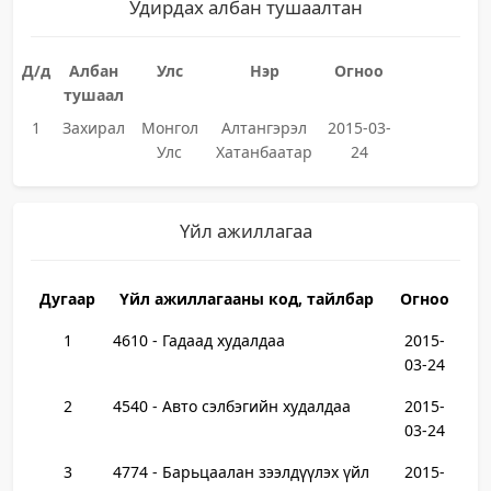
Удирдах албан тушаалтан
Д/д
Албан
Улс
Нэр
Огноо
тушаал
1
Захирал
Монгол
Алтангэрэл
2015-03-
Улс
Хатанбаатар
24
Үйл ажиллагаа
Дугаар
Үйл ажиллагааны код, тайлбар
Огноо
1
4610 - Гадаад худалдаа
2015-
03-24
2
4540 - Авто сэлбэгийн худалдаа
2015-
03-24
3
4774 - Барьцаалан зээлдүүлэх үйл
2015-