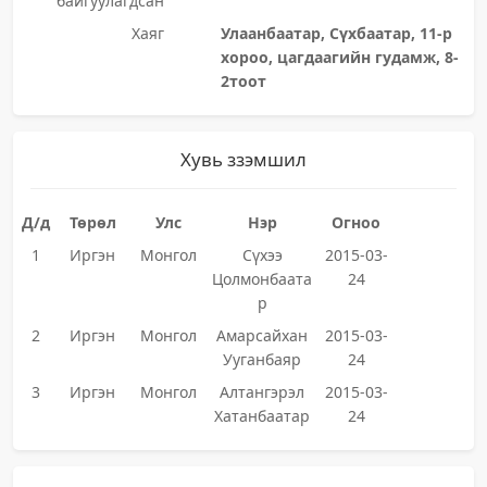
байгуулагдсан
Хаяг
Улаанбаатар, Сүхбаатар, 11-р
хороо, цагдаагийн гудамж, 8-
2тоот
Хувь ззэмшил
Д/д
Төрөл
Улс
Нэр
Огноо
1
Иргэн
Монгол
Сүхээ
2015-03-
Цолмонбаата
24
р
2
Иргэн
Монгол
Амарсайхан
2015-03-
Ууганбаяр
24
3
Иргэн
Монгол
Алтангэрэл
2015-03-
Хатанбаатар
24