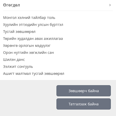
Өгөгдөл
Монгол хэлний тайлбар толь
Хуулийн этгээдийн улсын бүртгэл
Тусгай зөвшөөрөл
Төрийн худалдан авах ажиллагаа
Хөрөнгө орлогын мэдүүлэг
Орон нутгийн хөгжлийн сан
Шилэн данс
Ээлжит сонгууль
Ашигт малтмал тусгай зөвшөөрөл
Визуал дата
Зөвшөөрч байна
Шилэн данс 2019
Татгалзаж байна
Бидний тухай
Үйлчилгээний нөхцөл