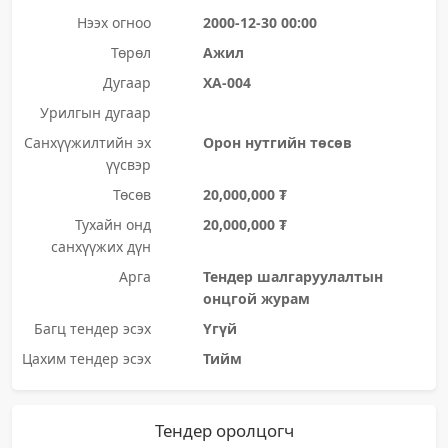
Нээх огноо
2000-12-30 00:00
Төрөл
Ажил
Дугаар
ХА-004
Урилгын дугаар
Санхүүжилтийн эх
Орон нутгийн төсөв
үүсвэр
Төсөв
20,000,000 ₮
Тухайн онд
20,000,000 ₮
санхүүжих дүн
Арга
Тендер шалгаруулалтын
онцгой журам
Багц тендер эсэх
Үгүй
Цахим тендер эсэх
Тийм
Тендер оролцогч