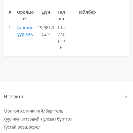
#
Оролцо
Дүн
Төл
Тайлбар
гч
өв
1
Ганганн
19,981,5
Ша
үүр ХХК
52 ₮
лга
рса
н
Өгөгдөл
Монгол хэлний тайлбар толь
Хуулийн этгээдийн улсын бүртгэл
Тусгай зөвшөөрөл