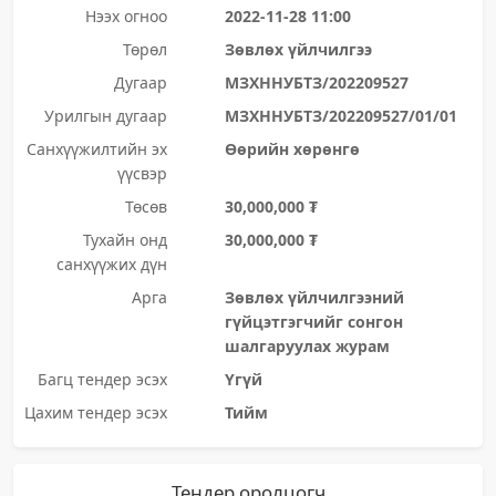
Нээх огноо
2022-11-28 11:00
Төрөл
Зөвлөх үйлчилгээ
Дугаар
МЗХННУБТЗ/202209527
Урилгын дугаар
МЗХННУБТЗ/202209527/01/01
Санхүүжилтийн эх
Өөрийн хөрөнгө
үүсвэр
Төсөв
30,000,000 ₮
Тухайн онд
30,000,000 ₮
санхүүжих дүн
Арга
Зөвлөх үйлчилгээний
гүйцэтгэгчийг сонгон
шалгаруулах журам
Багц тендер эсэх
Үгүй
Цахим тендер эсэх
Тийм
Тендер оролцогч