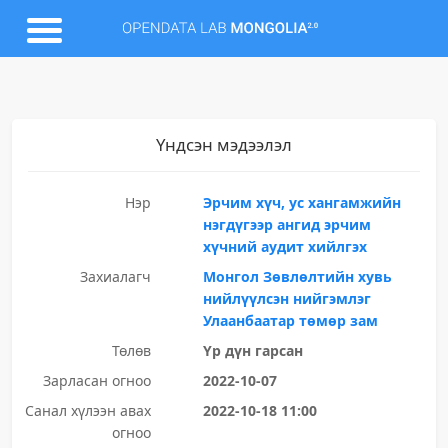
Үндсэн мэдээлэл
Нэр
Эрчим хүч, ус хангамжийн
нэгдүгээр ангид эрчим
хүчний аудит хийлгэх
Захиалагч
Монгол Зөвлөлтийн хувь
нийлүүлсэн нийгэмлэг
Улаанбаатар төмөр зам
Төлөв
Үр дүн гарсан
Зарласан огноо
2022-10-07
Санал хүлээн авах
2022-10-18 11:00
огноо