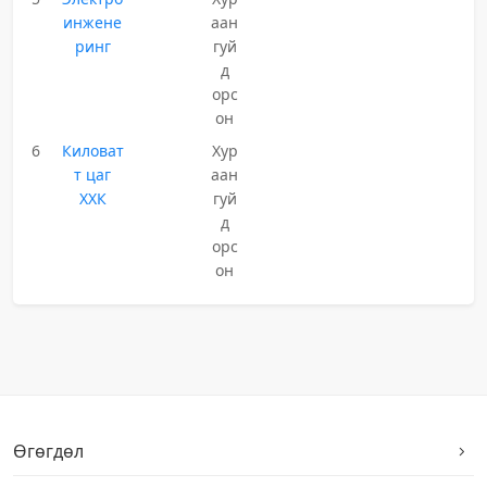
инжене
аан
ринг
гуй
д
орс
он
6
Киловат
Хур
т цаг
аан
ХХК
гуй
д
орс
он
Өгөгдөл