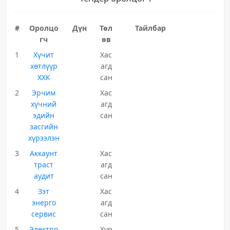
#
Оролцо
Дүн
Төл
Тайлбар
гч
өв
1
Хүчит
Хас
хөтлүүр
агд
ХХК
сан
2
Эрчим
Хас
хүчний
агд
эдийн
сан
засгийн
хүрээлэн
3
Аккаунт
Хас
траст
агд
аудит
сан
4
Зэт
Хас
энерго
агд
сервис
сан
5
Электро
Хур