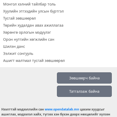
Монгол хэлний тайлбар толь
Хуулийн этгээдийн улсын бүртгэл
Тусгай зөвшөөрөл
Төрийн худалдан авах ажиллагаа
Хөрөнгө орлогын мэдүүлэг
Орон нутгийн хөгжлийн сан
Шилэн данс
Ээлжит сонгууль
Ашигт малтмал тусгай зөвшөөрөл
Визуал дата
Зөвшөөрч байна
Шилэн данс 2019
Татгалзаж байна
Бидний тухай
Үйлчилгээний нөхцөл
info@opendatalab.mn
Нээлттэй мэдээллийн сан
www.opendatalab.mn
цахим хуудсыг
ашиглах, мэдээлэл хайх, түгээх хэн бүхэн доорх нөхцөлийг хүлээн