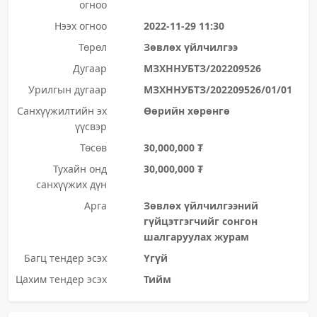
огноо
Нээх огноо
2022-11-29 11:30
Төрөл
Зөвлөх үйлчилгээ
Дугаар
МЗХННУБТЗ/202209526
Урилгын дугаар
МЗХННУБТЗ/202209526/01/01
Санхүүжилтийн эх
Өөрийн хөрөнгө
үүсвэр
Төсөв
30,000,000 ₮
Тухайн онд
30,000,000 ₮
санхүүжих дүн
Арга
Зөвлөх үйлчилгээний
гүйцэтгэгчийг сонгон
шалгаруулах журам
Багц тендер эсэх
Үгүй
Цахим тендер эсэх
Тийм