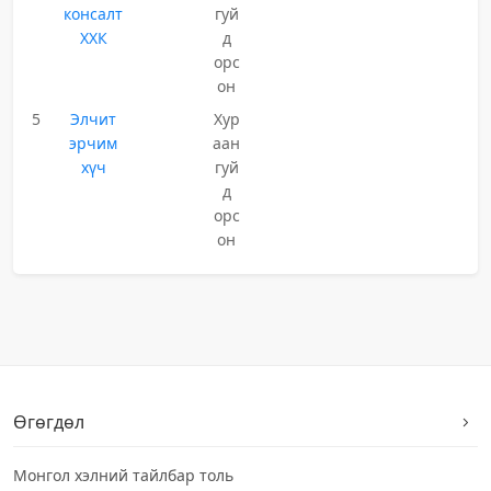
консалт
гуй
ХХК
д
орс
он
5
Элчит
Хур
эрчим
аан
хүч
гуй
д
орс
он
Өгөгдөл
Монгол хэлний тайлбар толь