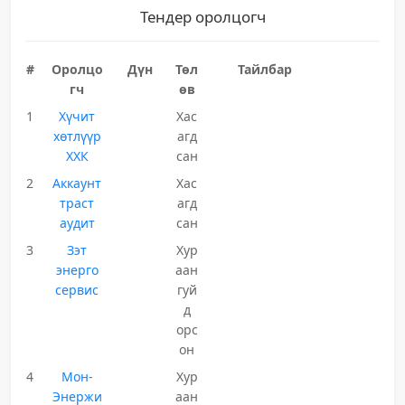
Тендер оролцогч
#
Оролцо
Дүн
Төл
Тайлбар
гч
өв
1
Хүчит
Хас
хөтлүүр
агд
ХХК
сан
2
Аккаунт
Хас
траст
агд
аудит
сан
3
Зэт
Хур
энерго
аан
сервис
гуй
д
орс
он
4
Мон-
Хур
Энержи
аан