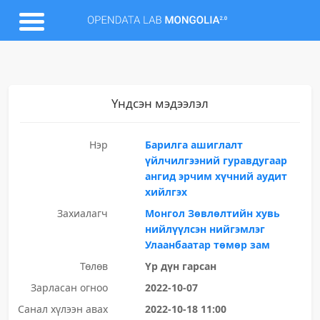
Үндсэн мэдээлэл
Нэр
Барилга ашиглалт
үйлчилгээний гуравдугаар
ангид эрчим хүчний аудит
хийлгэх
Захиалагч
Монгол Зөвлөлтийн хувь
нийлүүлсэн нийгэмлэг
Улаанбаатар төмөр зам
Төлөв
Үр дүн гарсан
Зарласан огноо
2022-10-07
Санал хүлээн авах
2022-10-18 11:00