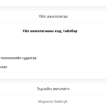
Үйл ажиллагаа
Үйл ажиллагааны код, тайлбар
а
 технологийн судалгаа
учлал
Эцсийн өмчлөгч
Мэдээлэл байхгүй.