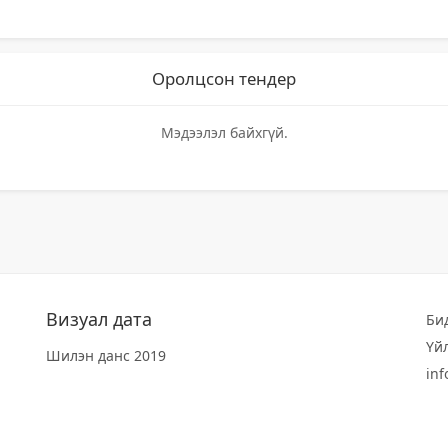
Оролцсон тендер
Мэдээлэл байхгүй.
Визуал дата
Би
Үй
Шилэн данс 2019
in