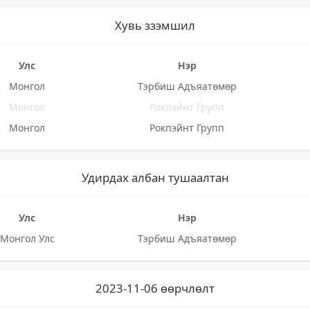
Хувь ззэмшил
Улс
Нэр
Монгол
Тэрбиш Адъяатөмөр
Монгол
Рокпэйнт Групп
Монгол
Рокпэйнт Групп
Удирдах албан тушаалтан
Улс
Нэр
Монгол Улс
Тэрбиш Адъяатөмөр
2023-11-06 өөрчлөлт