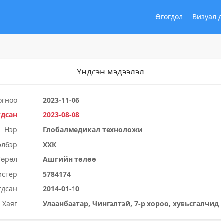
Өгөгдөл
Визуал 
Үндсэн мэдээлэл
огноо
2023-11-06
гдсан
2023-08-08
Нэр
Глобалмедикал техноложи
элбэр
ХХК
Төрөл
Ашгийн төлөө
истер
5784174
гдсан
2014-01-10
Хаяг
Улаанбаатар, Чингэлтэй, 7-р хороо, хувьсгалчид 