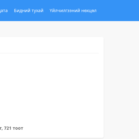
дата
Бидний тухай
Үйлчилгээний нөхцөл
г, 721 тоот