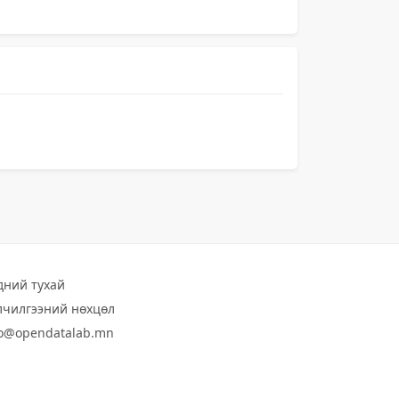
дний тухай
лчилгээний нөхцөл
fo@opendatalab.mn