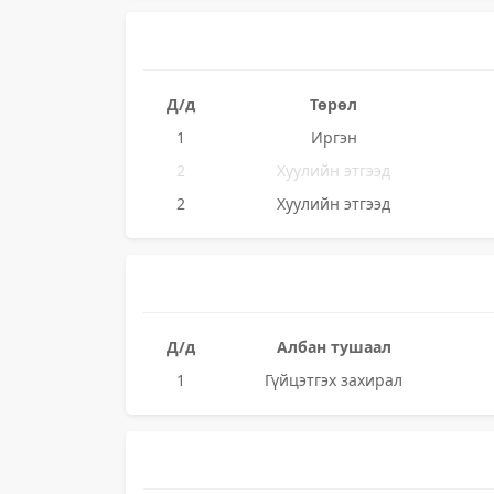
Д/д
Төрөл
1
Иргэн
2
Хуулийн этгээд
2
Хуулийн этгээд
Д/д
Албан тушаал
1
Гүйцэтгэх захирал