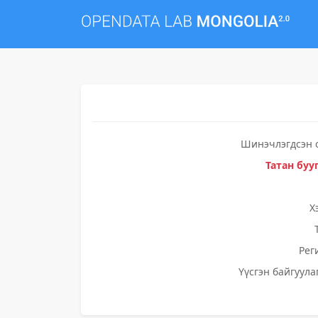
Шинэчлэгдсэн 
Татан буу
Х
Рег
Үүсгэн байгуула