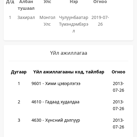
Д/д
Албан
Улс
Нэр
Огноо
тушаал
1
Захирал
Монгол
Чулуунбаатар
2019-07-
Улс
Түмэндэмбэрэ
26
л
Үйл ажиллагаа
Дугаар
Үйл ажиллагааны код, тайлбар
Огноо
1
9601 - Хими цэвэрлэгээ
2013-
07-26
2
4610 - Гадаад худалдаа
2013-
07-26
3
4630 - Хүнсний дэлгүүр
2013-
07-26