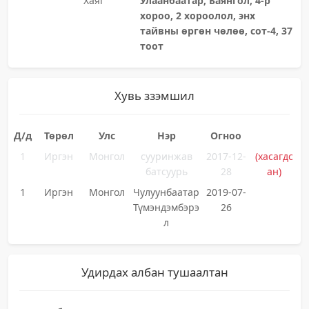
Хаяг
Улаанбаатар, Баянгол, 4-р
хороо, 2 хороолол, энх
тайвны өргөн чөлөө, сот-4, 37
тоот
Хувь ззэмшил
Д/д
Төрөл
Улс
Нэр
Огноо
1
Иргэн
Монгол
сууринжав
2017-12-
(хасагдс
батсуурь
28
ан)
1
Иргэн
Монгол
Чулуунбаатар
2019-07-
Түмэндэмбэрэ
26
л
Удирдах албан тушаалтан