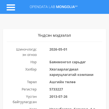
Үндсэн мэдээлэл
Шинэчлэгдс
2026-05-01
эн огноо
Нэр
Баянмонгол сарьдаг
Хэлбэр
Хязгаарлагдмал
хариуцлагатай компани
Төрөл
Ашгийн төлөө
Регистер
5733227
Үүсгэн
2013-07-26
байгуулагдсан