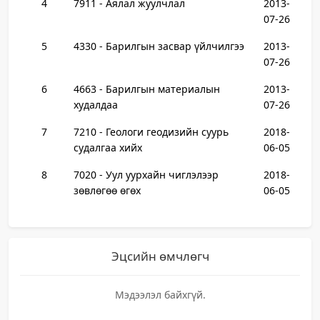
4
7911 - Аялал жуулчлал
2013-
07-26
5
4330 - Барилгын засвар үйлчилгээ
2013-
07-26
6
4663 - Барилгын материалын
2013-
худалдаа
07-26
7
7210 - Геологи геодизийн суурь
2018-
судалгаа хийх
06-05
8
7020 - Уул уурхайн чиглэлээр
2018-
зөвлөгөө өгөх
06-05
Эцсийн өмчлөгч
Мэдээлэл байхгүй.