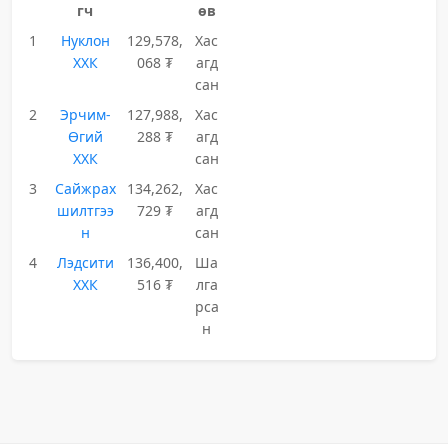
гч
өв
1
Нуклон
129,578,
Хас
ХХК
068 ₮
агд
сан
2
Эрчим-
127,988,
Хас
Өгий
288 ₮
агд
ХХК
сан
3
Сайжрах
134,262,
Хас
шилтгээ
729 ₮
агд
н
сан
4
Лэдсити
136,400,
Ша
ХХК
516 ₮
лга
рса
н