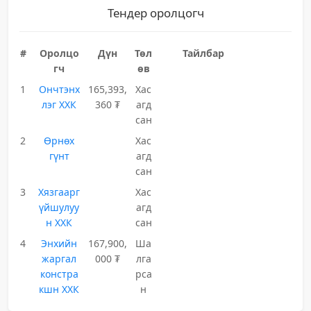
Тендер оролцогч
#
Оролцо
Дүн
Төл
Тайлбар
гч
өв
1
Ончтэнх
165,393,
Хас
лэг ХХК
360 ₮
агд
сан
2
Өрнөх
Хас
гүнт
агд
сан
3
Хязгаарг
Хас
үйшулуу
агд
н ХХК
сан
4
Энхийн
167,900,
Ша
жаргал
000 ₮
лга
констра
рса
кшн ХХК
н