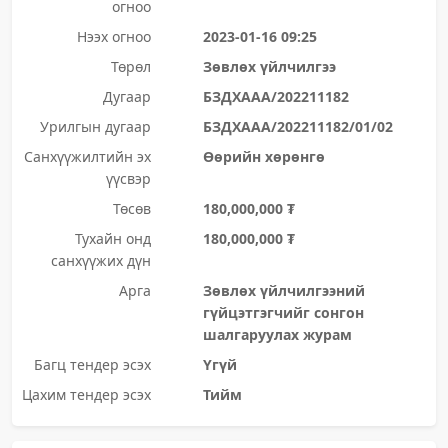
огноо
Нээх огноо
2023-01-16 09:25
Төрөл
Зөвлөх үйлчилгээ
Дугаар
БЗДХААА/202211182
Урилгын дугаар
БЗДХААА/202211182/01/02
Санхүүжилтийн эх
Өөрийн хөрөнгө
үүсвэр
Төсөв
180,000,000 ₮
Тухайн онд
180,000,000 ₮
санхүүжих дүн
Арга
Зөвлөх үйлчилгээний
гүйцэтгэгчийг сонгон
шалгаруулах журам
Багц тендер эсэх
Үгүй
Цахим тендер эсэх
Тийм