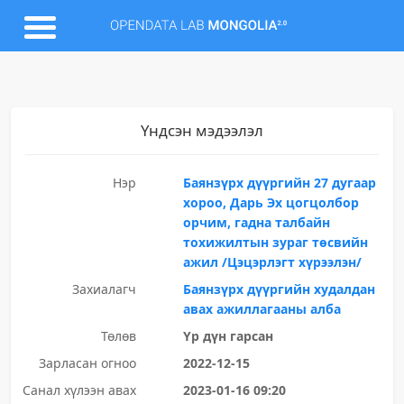
Үндсэн мэдээлэл
Нэр
Баянзүрх дүүргийн 27 дугаар
хороо, Дарь Эх цогцолбор
орчим, гадна талбайн
тохижилтын зураг төсвийн
ажил /Цэцэрлэгт хүрээлэн/
Захиалагч
Баянзүрх дүүргийн худалдан
авах ажиллагааны алба
Төлөв
Үр дүн гарсан
Зарласан огноо
2022-12-15
Санал хүлээн авах
2023-01-16 09:20