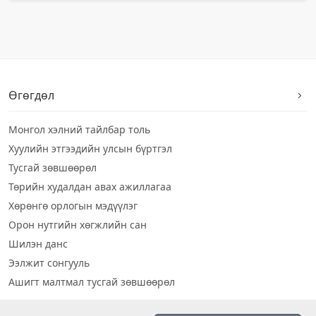
Өгөгдөл
Монгол хэлний тайлбар толь
Хуулийн этгээдийн улсын бүртгэл
Тусгай зөвшөөрөл
Төрийн худалдан авах ажиллагаа
Хөрөнгө орлогын мэдүүлэг
Орон нутгийн хөгжлийн сан
Шилэн данс
Ээлжит сонгууль
Ашигт малтмал тусгай зөвшөөрөл
Визуал дата