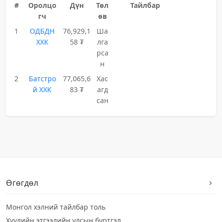
#
Оролцо
Дүн
Төл
Тайлбар
гч
өв
1
ОДБДН
76,929,1
Ша
ХХК
58 ₮
лга
рса
н
2
Батстро
77,065,6
Хас
й ХХК
83 ₮
агд
сан
Өгөгдөл
Монгол хэлний тайлбар толь
Хуулийн этгээдийн улсын бүртгэл