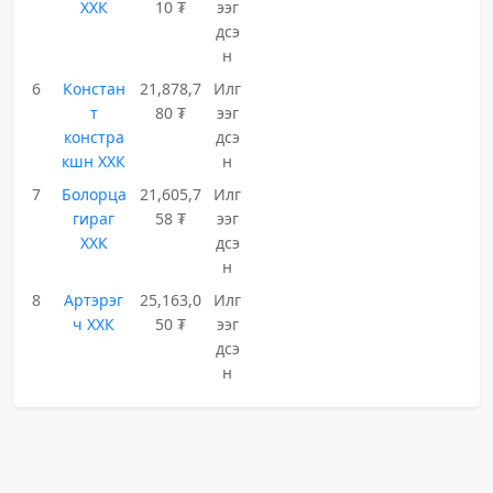
ХХК
10 ₮
ээг
дсэ
н
6
Констан
21,878,7
Илг
т
80 ₮
ээг
констра
дсэ
кшн ХХК
н
7
Болорца
21,605,7
Илг
гираг
58 ₮
ээг
ХХК
дсэ
н
8
Артэрэг
25,163,0
Илг
ч ХХК
50 ₮
ээг
дсэ
н