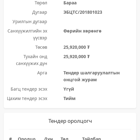
Төрөл
Бараа
Дугаар
ЭБЦТС/201801023
Урилгын дугаар
Санхүүжилтийн эх
Өөрийн хөрөнгө
үүсвэр
Төсөв
25,920,000 ₮
Тухайн онд
25,920,000 ₮
санхүүжих дүн
Арга
Тендер шалгаруулалтын
онцгой журам
Багц тендер эсэх
Үгүй
Цахим тендер эсэх
Тийм
Тендер оролцогч
#
Оролцо
Дүн
Төл
Тайлбар