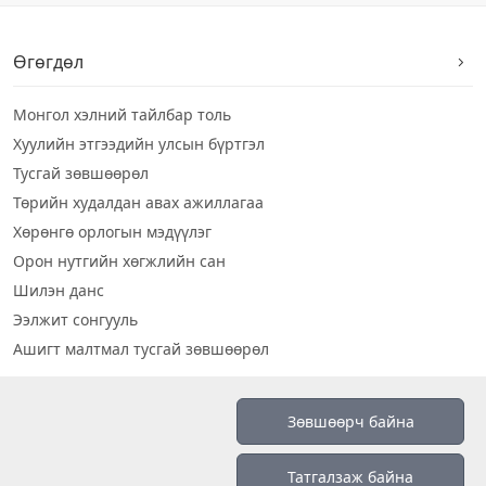
Өгөгдөл
Монгол хэлний тайлбар толь
Хуулийн этгээдийн улсын бүртгэл
Тусгай зөвшөөрөл
Төрийн худалдан авах ажиллагаа
Хөрөнгө орлогын мэдүүлэг
Орон нутгийн хөгжлийн сан
Шилэн данс
Ээлжит сонгууль
Ашигт малтмал тусгай зөвшөөрөл
Визуал дата
Зөвшөөрч байна
Шилэн данс 2019
Татгалзаж байна