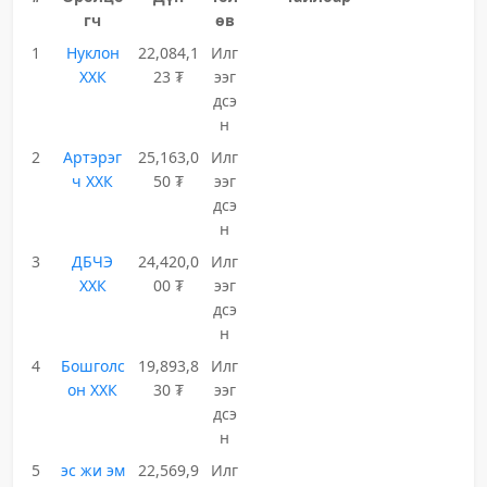
гч
өв
1
Нуклон
22,084,1
Илг
ХХК
23 ₮
ээг
дсэ
н
2
Артэрэг
25,163,0
Илг
ч ХХК
50 ₮
ээг
дсэ
н
3
ДБЧЭ
24,420,0
Илг
ХХК
00 ₮
ээг
дсэ
н
4
Бошголс
19,893,8
Илг
он ХХК
30 ₮
ээг
дсэ
н
5
эс жи эм
22,569,9
Илг