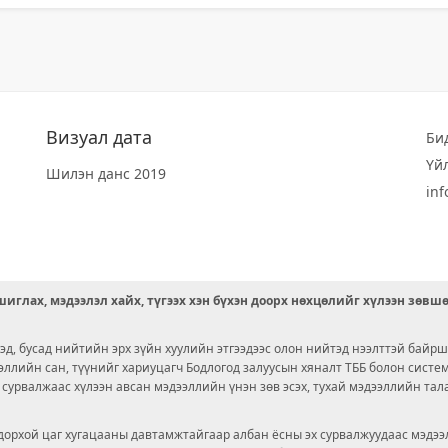
Визуал дата
Би
Үй
Шилэн данс 2019
in
иглах, мэдээлэл хайх, түгээх хэн бүхэн доорх нөхцөлийг хүлээн зөвш
д, бусад нийтийн эрх зүйн хуулийн этгээдээс олон нийтэд нээлттэй байрш
ээллийн сан, түүнийг хариуцагч Бодлогод залуусын хяналт ТББ болон сист
х сурвалжаас хүлээн авсан мэдээллийн үнэн зөв эсэх, тухай мэдээллийн тал
орхой цаг хугацааны давтамжтайгаар албан ёсны эх сурвалжуудаас мэдээл