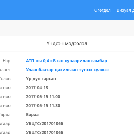
Өгөгдөл
Визуал 
Үндсэн мэдээлэл
Нэр
АТП-ны 0,4 кВ-ын хуваарилах самбар
алагч
Улаанбаатар цахилгаан түгээх сүлжээ
Төлөв
Үр дүн гарсан
огноо
2017-04-13
огноо
2017-05-15 11:00
огноо
2017-05-15 11:30
Төрөл
Бараа
угаар
УБЦТС/201701066
угаар
УБЦТС/201701066