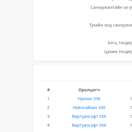
Санхүүжилтийн эх ү
Тухайн онд санхүүжи
Багц тендер
Цахим тендер
#
Оролцогч
1
Нуклон ХХК
2
Ноёнсайхан ХХК
3
Виртуалсофт ХХК
4
Виртуалсофт ХХК