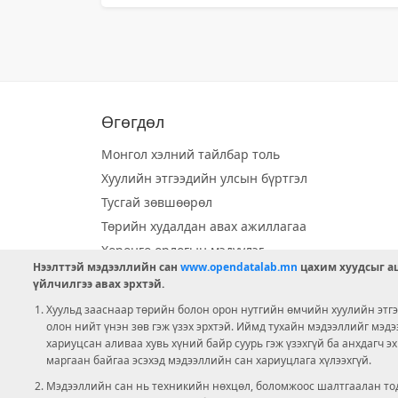
Өгөгдөл
Монгол хэлний тайлбар толь
Хуулийн этгээдийн улсын бүртгэл
Тусгай зөвшөөрөл
Төрийн худалдан авах ажиллагаа
Хөрөнгө орлогын мэдүүлэг
Нээлттэй мэдээллийн сан
www.opendatalab.mn
цахим хуудсыг аш
Орон нутгийн хөгжлийн сан
үйлчилгээ авах эрхтэй.
Шилэн данс
Хуульд зааснаар төрийн болон орон нутгийн өмчийн хуулийн этгээ
Ээлжит сонгууль
олон нийт үнэн зөв гэж үзэх эрхтэй. Иймд тухайн мэдээллийг мэд
хариуцсан аливаа хувь хүний байр суурь гэж үзэхгүй ба анхдагч э
Ашигт малтмал тусгай зөвшөөрөл
маргаан байгаа эсэхэд мэдээллийн сан хариуцлага хүлээхгүй.
Мэдээллийн сан нь техникийн нөхцөл, боломжоос шалтгаалан тод