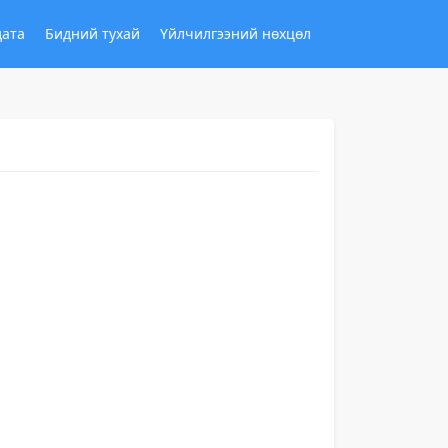
дата
Бидний тухай
Үйлчилгээний нөхцөл