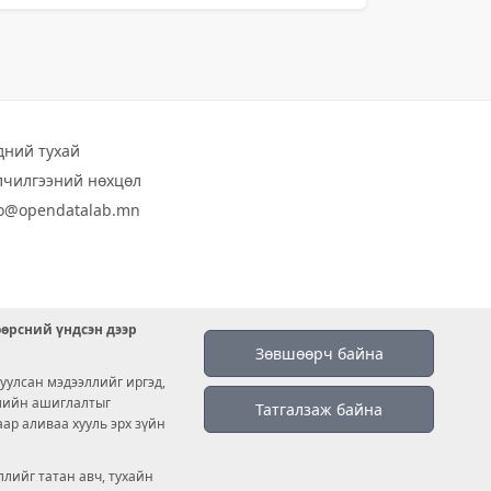
дний тухай
лчилгээний нөхцөл
fo@opendatalab.mn
өөрсний үндсэн дээр
Зөвшөөрч байна
уулсан мэдээллийг иргэд,
емийн ашиглалтыг
Татгалзаж байна
аар аливаа хууль эрх зүйн
лийг татан авч, тухайн