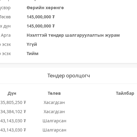
үсвэр
Өөрийн хөрөнгө
Төсөв
145,000,000 ₮
х дүн
145,000,000 ₮
Арга
Нээлттэй тендер шалгаруулалтын журам
 эсэх
Үгүй
 эсэх
Тийм
Тендер оролцогч
Дүн
Төлөв
Тайлбар
135,805,250 ₮
Хасагдсан
134,384,102 ₮
Хасагдсан
143,143,030 ₮
Шалгарсан
143,143,030 ₮
Шалгарсан