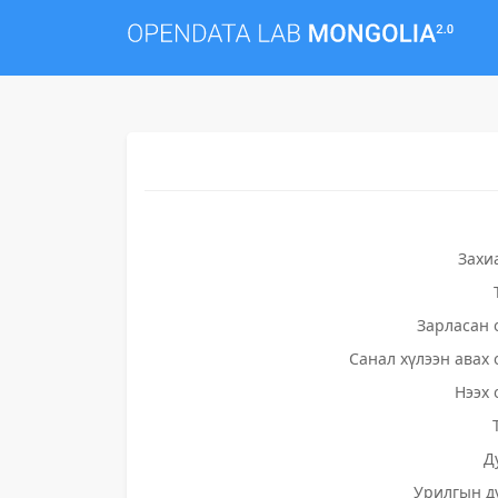
Захи
Зарласан 
Санал хүлээн авах 
Нээх 
Д
Урилгын д