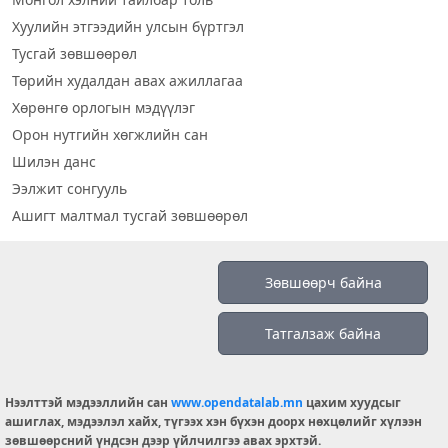
Хуулийн этгээдийн улсын бүртгэл
Тусгай зөвшөөрөл
Төрийн худалдан авах ажиллагаа
Хөрөнгө орлогын мэдүүлэг
Орон нутгийн хөгжлийн сан
Шилэн данс
Ээлжит сонгууль
Ашигт малтмал тусгай зөвшөөрөл
Визуал дата
Зөвшөөрч байна
Шилэн данс 2019
Татгалзаж байна
Бидний тухай
Үйлчилгээний нөхцөл
info@opendatalab.mn
Нээлттэй мэдээллийн сан
www.opendatalab.mn
цахим хуудсыг
ашиглах, мэдээлэл хайх, түгээх хэн бүхэн доорх нөхцөлийг хүлээн
© 2026 OPENDATA LAB MONGOLIA.
зөвшөөрсний үндсэн дээр үйлчилгээ авах эрхтэй.