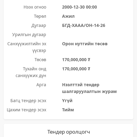
Нээх огноо
2000-12-30 00:00
Төрөл
Ажил
Дугаар
БГД-ХААА/ОН-14-26
Урилгын дугаар
Санхүүжилтийн эх
Орон нутгийн төсөв
үүсвэр
Төсөв
170,000,000 ₮
Тухайн онд
170,000,000 ₮
санхүүжих дүн
Арга
Нээлттэй тендер
шалгаруулалтын журам
Багц тендер эсэх
Үгүй
Цахим тендер эсэх
Тийм
Тендер оролцогч