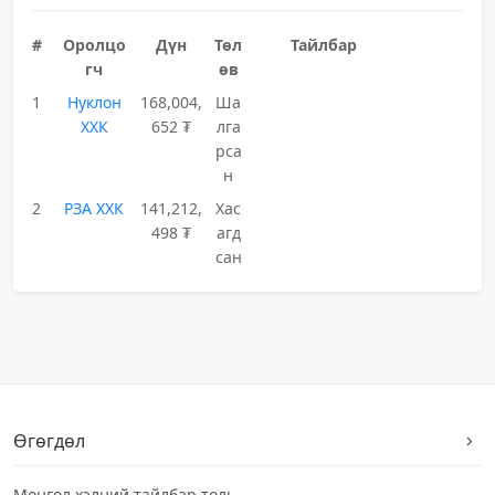
#
Оролцо
Дүн
Төл
Тайлбар
гч
өв
1
Нуклон
168,004,
Ша
ХХК
652 ₮
лга
рса
н
2
РЗА ХХК
141,212,
Хас
498 ₮
агд
сан
Өгөгдөл
Монгол хэлний тайлбар толь