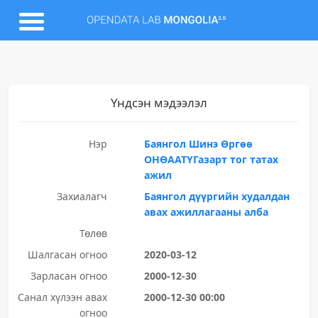
Үндсэн мэдээлэл
Нэр
Баянгол Шинэ Өргөө
ОНӨААТҮГазарт тог татах
ажил
Захиалагч
Баянгол дүүргийн худалдан
авах ажиллагааны алба
Төлөв
Шалгасан огноо
2020-03-12
Зарласан огноо
2000-12-30
Санал хүлээн авах
2000-12-30 00:00
огноо