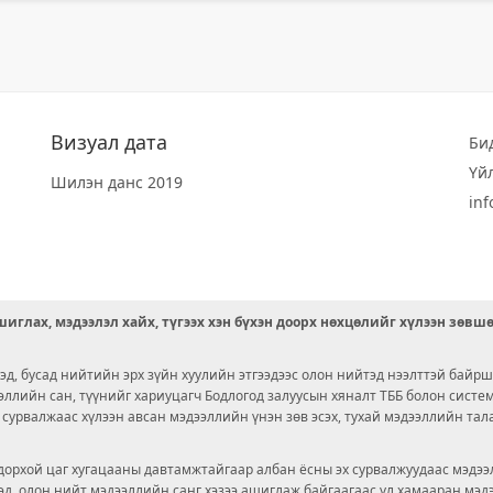
Визуал дата
Би
Үй
Шилэн данс 2019
in
иглах, мэдээлэл хайх, түгээх хэн бүхэн доорх нөхцөлийг хүлээн зөвш
д, бусад нийтийн эрх зүйн хуулийн этгээдээс олон нийтэд нээлттэй байрш
ээллийн сан, түүнийг хариуцагч Бодлогод залуусын хяналт ТББ болон сист
х сурвалжаас хүлээн авсан мэдээллийн үнэн зөв эсэх, тухай мэдээллийн тал
орхой цаг хугацааны давтамжтайгаар албан ёсны эх сурвалжуудаас мэдээл
© 2026 OPENDATA LAB MONGOLIA.
ргэд, олон нийт мэдээллийн санг хэзээ ашиглаж байгаагаас үл хамааран мэ