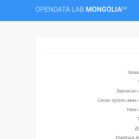
Захи
Зарласан 
Санал хүлээн авах 
Нээх 
Д
Урилгын д