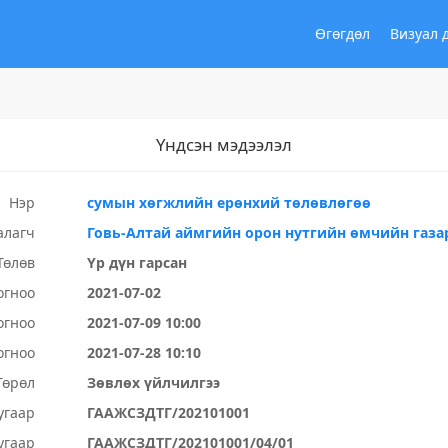
Өгөгдөл
Визуал 
Үндсэн мэдээлэл
Нэр
сумын хөгжлийн ерөнхий төлөвлөгөө
алагч
Говь-Алтай аймгийн орон нутгийн өмчийн газа
Төлөв
Үр дүн гарсан
огноо
2021-07-02
огноо
2021-07-09 10:00
огноо
2021-07-28 10:10
Төрөл
Зөвлөх үйлчилгээ
угаар
ГААЖСЗДТГ/202101001
угаар
ГААЖСЗДТГ/202101001/04/01