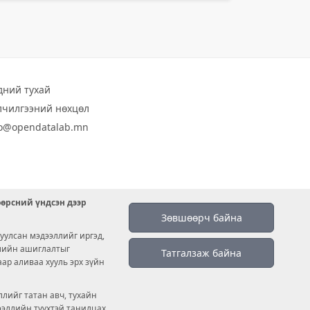
дний тухай
лчилгээний нөхцөл
fo@opendatalab.mn
өөрсний үндсэн дээр
Зөвшөөрч байна
уулсан мэдээллийг иргэд,
емийн ашиглалтыг
Татгалзаж байна
аар аливаа хууль эрх зүйн
лийг татан авч, тухайн
дээллийн түүхтэй танилцах