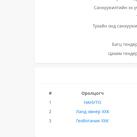
Санхүүжилтийн эх ү
Тухайн онд санхүүжи
Багц тендер
Цахим тендер
#
Оролцогч
1
НАНУТО
2
Ланд овнер ХХК
3
Геоботаник ХХК