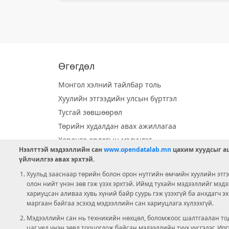
Өгөгдөл
Монгол хэлний тайлбар толь
Хуулийн этгээдийн улсын бүртгэл
Тусгай зөвшөөрөл
Төрийн худалдан авах ажиллагаа
Хөрөнгө орлогын мэдүүлэг
Нээлттэй мэдээллийн сан
www.opendatalab.mn
цахим хуудсыг аш
Орон нутгийн хөгжлийн сан
үйлчилгээ авах эрхтэй.
Шилэн данс
Хуульд зааснаар төрийн болон орон нутгийн өмчийн хуулийн этгээ
Ээлжит сонгууль
олон нийт үнэн зөв гэж үзэх эрхтэй. Иймд тухайн мэдээллийг мэд
хариуцсан аливаа хувь хүний байр суурь гэж үзэхгүй ба анхдагч э
Ашигт малтмал тусгай зөвшөөрөл
маргаан байгаа эсэхэд мэдээллийн сан хариуцлага хүлээхгүй.
Мэдээллийн сан нь техникийн нөхцөл, боломжоос шалтгаалан тод
цаг үед үнэн зөвд тооцогдож байсан мэдээллийн түүх үүсгэдэг. И