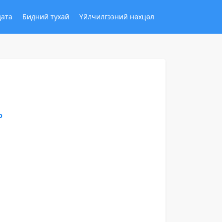
дата
Бидний тухай
Үйлчилгээний нөхцөл
р