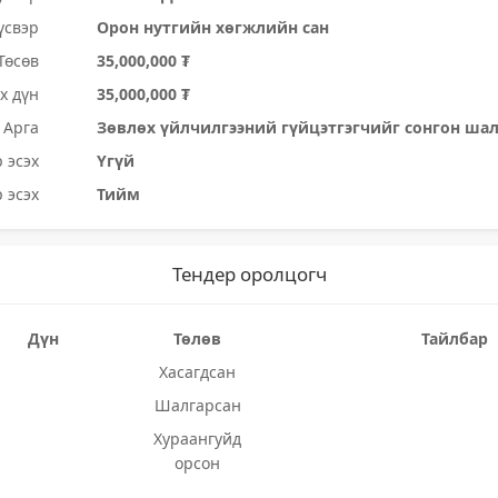
үсвэр
Орон нутгийн хөгжлийн сан
Төсөв
35,000,000 ₮
х дүн
35,000,000 ₮
Арга
Зөвлөх үйлчилгээний гүйцэтгэгчийг сонгон ша
 эсэх
Үгүй
 эсэх
Тийм
Тендер оролцогч
Дүн
Төлөв
Тайлбар
Хасагдсан
Шалгарсан
Хураангуйд
орсон