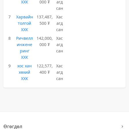
ХХК
000 ₮
агд
сан
7
Харвайн
137,487,
Хас
толгой
500 ₮
агд
ХХК
сан
8
Ричвелл
142,000,
Хас
инжене
000 ₮
агд
ринг
сан
ХХК
9
хос хан
122,577,
Хас
хөхий
400 ₮
агд
ХХК
сан
Өгөгдөл