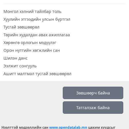
Монгол хэлний тайлбар толь
Хуулийн этгээдийн улсын бүртгэл
Тусгай зөвшөөрөл
Төрийн худалдан авах ажиллагаа
Хөрөнгө орлогын мэдүүлэг
Орон нутгийн хөгжлийн сан
Шилэн данс
Ээлжит сонгууль
Ашигт малтмал тусгай зөвшөөрөл
Визуал дата
Зөвшөөрч байна
Шилэн данс 2019
Татгалзаж байна
Бидний тухай
Үйлчилгээний нөхцөл
info@opendatalab.mn
Нээлттэй мэдээллийн сан
www.opendatalab.mn
цахим хуудсыг