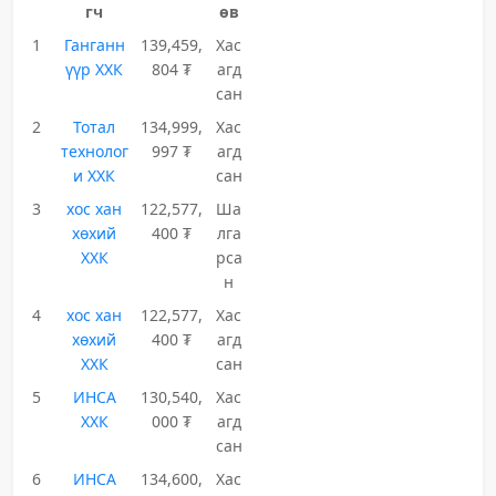
гч
өв
1
Ганганн
139,459,
Хас
үүр ХХК
804 ₮
агд
сан
2
Тотал
134,999,
Хас
технолог
997 ₮
агд
и ХХК
сан
3
хос хан
122,577,
Ша
хөхий
400 ₮
лга
ХХК
рса
н
4
хос хан
122,577,
Хас
хөхий
400 ₮
агд
ХХК
сан
5
ИНСА
130,540,
Хас
ХХК
000 ₮
агд
сан
6
ИНСА
134,600,
Хас