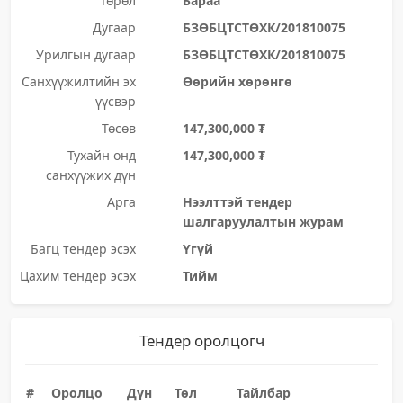
Төрөл
Бараа
Дугаар
БЗӨБЦТСТӨХК/201810075
Урилгын дугаар
БЗӨБЦТСТӨХК/201810075
Санхүүжилтийн эх
Өөрийн хөрөнгө
үүсвэр
Төсөв
147,300,000 ₮
Тухайн онд
147,300,000 ₮
санхүүжих дүн
Арга
Нээлттэй тендер
шалгаруулалтын журам
Багц тендер эсэх
Үгүй
Цахим тендер эсэх
Тийм
Тендер оролцогч
#
Оролцо
Дүн
Төл
Тайлбар