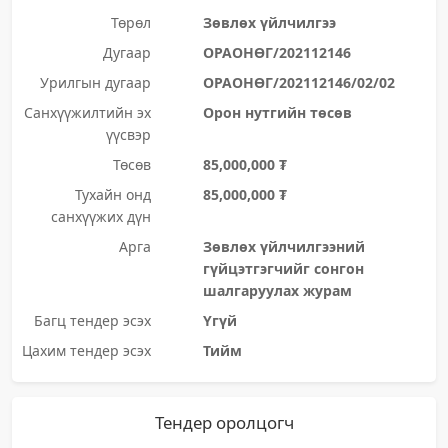
Төрөл
Зөвлөх үйлчилгээ
Дугаар
ОРАОНӨГ/202112146
Урилгын дугаар
ОРАОНӨГ/202112146/02/02
Санхүүжилтийн эх
Орон нутгийн төсөв
үүсвэр
Төсөв
85,000,000 ₮
Тухайн онд
85,000,000 ₮
санхүүжих дүн
Арга
Зөвлөх үйлчилгээний
гүйцэтгэгчийг сонгон
шалгаруулах журам
Багц тендер эсэх
Үгүй
Цахим тендер эсэх
Тийм
Тендер оролцогч