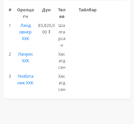
#
Оролцо
Дүн
Төл
Тайлбар
гч
өв
1
Ланд
83,820,0
Ша
овнер
00 ₮
лга
ХХК
рса
н
2
Ланрес
Хас
ХХК
агд
сан
3
Геобота
Хас
ник ХХК
агд
сан