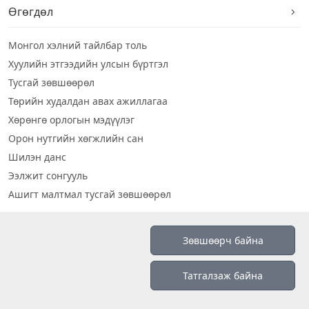
Өгөгдөл
Монгол хэлний тайлбар толь
Хуулийн этгээдийн улсын бүртгэл
Тусгай зөвшөөрөл
Төрийн худалдан авах ажиллагаа
Хөрөнгө орлогын мэдүүлэг
Орон нутгийн хөгжлийн сан
Шилэн данс
Ээлжит сонгууль
Ашигт малтмал тусгай зөвшөөрөл
Визуал дата
Зөвшөөрч байна
Шилэн данс 2019
Татгалзаж байна
Бидний тухай
Үйлчилгээний нөхцөл