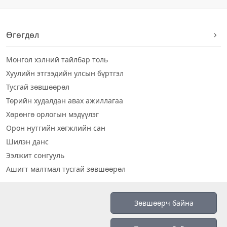
Өгөгдөл
Монгол хэлний тайлбар толь
Хуулийн этгээдийн улсын бүртгэл
Тусгай зөвшөөрөл
Төрийн худалдан авах ажиллагаа
Хөрөнгө орлогын мэдүүлэг
Орон нутгийн хөгжлийн сан
Шилэн данс
Ээлжит сонгууль
Ашигт малтмал тусгай зөвшөөрөл
Визуал дата
Зөвшөөрч байна
Шилэн данс 2019