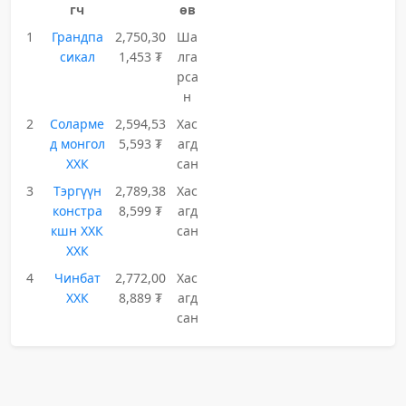
гч
өв
1
Грандпа
2,750,30
Ша
сикал
1,453 ₮
лга
рса
н
2
Соларме
2,594,53
Хас
д монгол
5,593 ₮
агд
ХХК
сан
3
Тэргүүн
2,789,38
Хас
констра
8,599 ₮
агд
кшн ХХК
сан
ХХК
4
Чинбат
2,772,00
Хас
ХХК
8,889 ₮
агд
сан