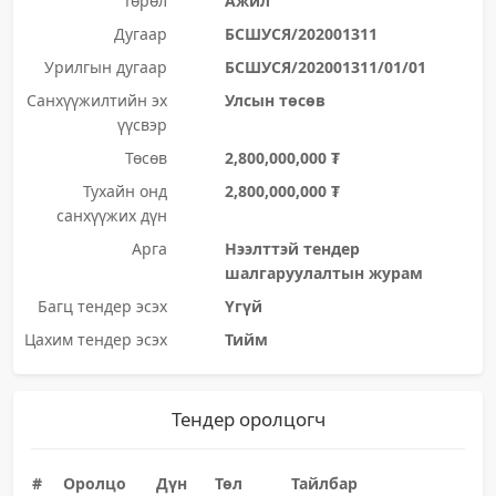
Төрөл
Ажил
Дугаар
БСШУСЯ/202001311
Урилгын дугаар
БСШУСЯ/202001311/01/01
Санхүүжилтийн эх
Улсын төсөв
үүсвэр
Төсөв
2,800,000,000 ₮
Тухайн онд
2,800,000,000 ₮
санхүүжих дүн
Арга
Нээлттэй тендер
шалгаруулалтын журам
Багц тендер эсэх
Үгүй
Цахим тендер эсэх
Тийм
Тендер оролцогч
#
Оролцо
Дүн
Төл
Тайлбар