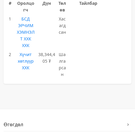
#
Оролцо
Дүн
Төл
Тайлбар
гч
өв
1
БСД
Хас
ЭРЧИМ
агд
ХЭМНЭЛ
сан
Т ХХК
ХХК
2
Хүчит
38,344,4
Ша
хөтлүүр
05 ₮
лга
ХХК
рса
н
Өгөгдөл