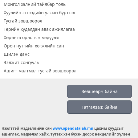
Монгол хэлний тайлбар толь
Хуулийн этгээдийн улсын бүртгэл
Тусгай зөвшөөрөл
Төрийн худалдан авах ажиллагаа
Хөрөнгө орлогын мэдүүлэг
Орон нутгийн хөгжлийн сан
Шилэн данс
Ээлжит сонгууль
Ашигт малтмал тусгай зөвшөөрөл
Визуал дата
Зөвшөөрч байна
Шилэн данс 2019
Татгалзаж байна
Бидний тухай
Үйлчилгээний нөхцөл
info@opendatalab.mn
Нээлттэй мэдээллийн сан
www.opendatalab.mn
цахим хуудсыг
ашиглах, мэдээлэл хайх, түгээх хэн бүхэн доорх нөхцөлийг хүлээн