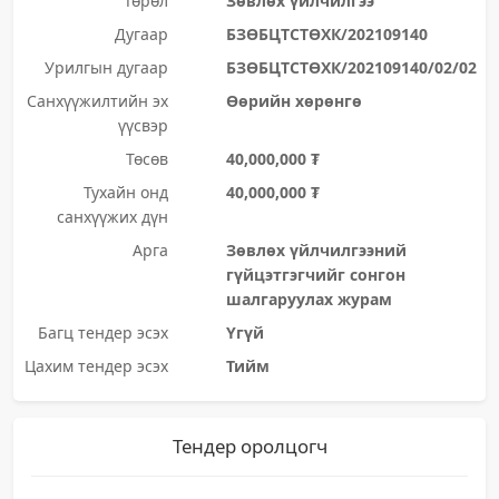
Төрөл
Зөвлөх үйлчилгээ
Дугаар
БЗӨБЦТСТӨХК/202109140
Урилгын дугаар
БЗӨБЦТСТӨХК/202109140/02/02
Санхүүжилтийн эх
Өөрийн хөрөнгө
үүсвэр
Төсөв
40,000,000 ₮
Тухайн онд
40,000,000 ₮
санхүүжих дүн
Арга
Зөвлөх үйлчилгээний
гүйцэтгэгчийг сонгон
шалгаруулах журам
Багц тендер эсэх
Үгүй
Цахим тендер эсэх
Тийм
Тендер оролцогч