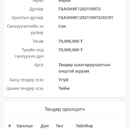
Төрөл
Бараа
Дугаар
ГААОНӨГ/202110073
Урилгын дугаар
ГААОНӨГ/202110073/02/01
Санхүүжилтийн эх
Сан
үүсвэр
Төсөв
70,000,000 ₮
Тухайн онд
70,000,000 ₮
санхүүжих дүн
Арга
Тендер шалгаруулалтын
онцгой журам
Багц тендер эсэх
Үгүй
Цахим тендер эсэх
Тийм
Тендер оролцогч
#
Оролцо
Дүн
Төл
Тайлбар