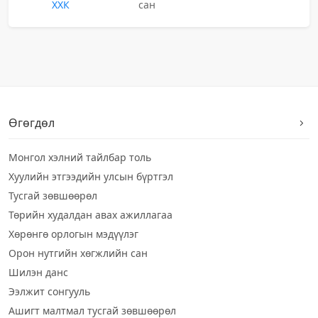
ХХК
сан
Өгөгдөл
Монгол хэлний тайлбар толь
Хуулийн этгээдийн улсын бүртгэл
Тусгай зөвшөөрөл
Төрийн худалдан авах ажиллагаа
Хөрөнгө орлогын мэдүүлэг
Орон нутгийн хөгжлийн сан
Шилэн данс
Ээлжит сонгууль
Ашигт малтмал тусгай зөвшөөрөл