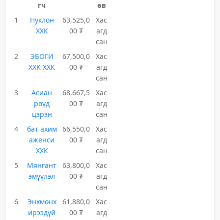
гч
өв
1
Нуклон
63,525,0
Хас
ХХК
00 ₮
агд
сан
2
ЭБОГИ
67,500,0
Хас
ХХК ХХК
00 ₮
агд
сан
3
Асиан
68,667,5
Хас
рөүд
00 ₮
агд
цэрэн
сан
4
бат ахим
66,550,0
Хас
аженси
00 ₮
агд
ХХК
сан
5
Мянгант
63,800,0
Хас
эмүүлэл
00 ₮
агд
сан
6
Энхмөнх
61,880,0
Хас
ирээдүй
00 ₮
агд