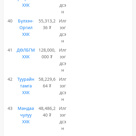
ХХК
дсэ
н
40
Бүлээн-
55,313,2
Илг
Оргил
36 ₮
ээг
ХХК
дсэ
н
41
ДӨЛБГМ
128,000,
Илг
ХХК
000 ₮
ээг
дсэ
н
42
Туурайн
58,229,6
Илг
тамга
64 ₮
ээг
ХХК
дсэ
н
43
Мандаа
48,486,2
Илг
чулуу
40 ₮
ээг
ХХК
дсэ
н