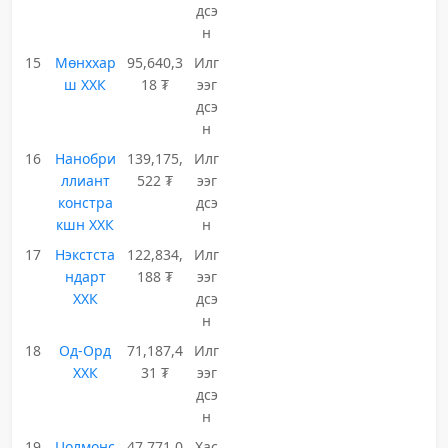
дсэ
н
15
Мөнххар
95,640,3
Илг
ш ХХК
18 ₮
ээг
дсэ
н
16
Нанобри
139,175,
Илг
ллиант
522 ₮
ээг
констра
дсэ
кшн ХХК
н
17
Нэкстста
122,834,
Илг
ндарт
188 ₮
ээг
ХХК
дсэ
н
18
Од-Орд
71,187,4
Илг
ХХК
31 ₮
ээг
дсэ
н
19
Цолмонс
47,771,0
Хас