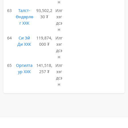
н
63
Талст-
93,502,2
Илг
Өндөрлө
30 ₮
ээг
г ХХК
дсэ
н
64
Си Эй
119,874,
Илг
Ди ХХК
000 ₮
ээг
дсэ
н
65
Оргилта
141,518,
Илг
ур ХХК
257 ₮
ээг
дсэ
н