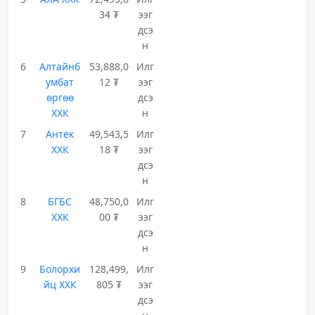
34 ₮
ээг
дсэ
н
6
Алтайнб
53,888,0
Илг
умбат
12 ₮
ээг
өргөө
дсэ
ХХК
н
7
Антек
49,543,5
Илг
ХХК
18 ₮
ээг
дсэ
н
8
БГБС
48,750,0
Илг
ХХК
00 ₮
ээг
дсэ
н
9
Болорхи
128,499,
Илг
йц ХХК
805 ₮
ээг
дсэ