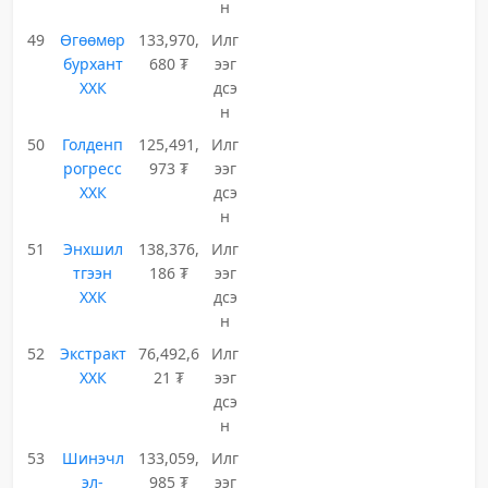
н
49
Өгөөмөр
133,970,
Илг
бурхант
680 ₮
ээг
ХХК
дсэ
н
50
Голденп
125,491,
Илг
рогресс
973 ₮
ээг
ХХК
дсэ
н
51
Энхшил
138,376,
Илг
тгээн
186 ₮
ээг
ХХК
дсэ
н
52
Экстракт
76,492,6
Илг
ХХК
21 ₮
ээг
дсэ
н
53
Шинэчл
133,059,
Илг
эл-
985 ₮
ээг