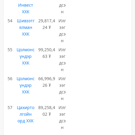
Инвест
дсэ
ХХК
н
54
Шивээтг
29,817,4
Илг
ялман
24 ₮
ээг
ХХК
дсэ
н
55
Цолмонс
99,250,4
Илг
үндэр
63 ₮
ээг
ХХК
дсэ
н
56
Цолмонс
66,996,9
Илг
үндэр
26 ₮
ээг
ХХК
дсэ
н
57
Цахирто
89,258,4
Илг
лгойн
02 ₮
ээг
орд ХХК
дсэ
н