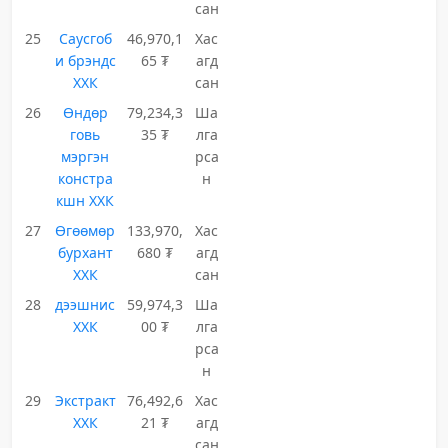
сан
25
Саусгоб
46,970,1
Хас
и брэндс
65 ₮
агд
ХХК
сан
26
Өндөр
79,234,3
Ша
говь
35 ₮
лга
мэргэн
рса
констра
н
кшн ХХК
27
Өгөөмөр
133,970,
Хас
бурхант
680 ₮
агд
ХХК
сан
28
дээшнис
59,974,3
Ша
ХХК
00 ₮
лга
рса
н
29
Экстракт
76,492,6
Хас
ХХК
21 ₮
агд
сан