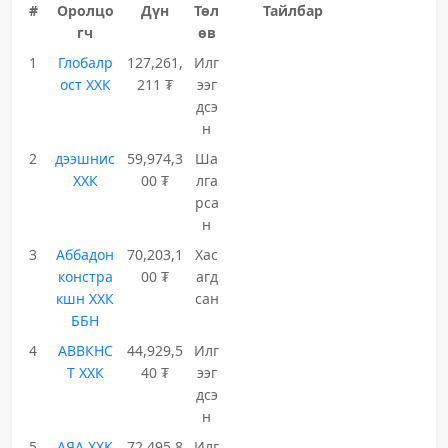
#
Оролцо
Дүн
Төл
Тайлбар
гч
өв
1
Глобалр
127,261,
Илг
ост ХХК
211 ₮
ээг
дсэ
н
2
дээшнис
59,974,3
Ша
ХХК
00 ₮
лга
рса
н
3
Аббадон
70,203,1
Хас
констра
00 ₮
агд
кшн ХХК
сан
ББН
4
АВВКНС
44,929,5
Илг
Т ХХК
40 ₮
ээг
дсэ
н
5
АЯА ХХК
72,495,8
Илг