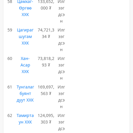
58
Цамхаг-
133,652,
Илг
Өргөө
000 ₮
ээг
ХХК
дсэ
н
59
Цагираг
74,721,3
Илг
шугам
34 ₮
ээг
ХХК
дсэ
н
60
Хан-
73,818,2
Илг
Асар
93 ₮
ээг
ХХК
дсэ
н
61
Тунгалаг
169,697,
Илг
буянт
563 ₮
ээг
дуут ХХК
дсэ
н
62
Тамирта
124,095,
Илг
ун ХХК
303 ₮
ээг
дсэ