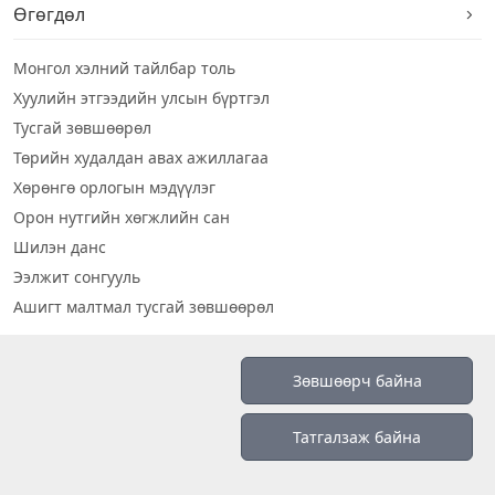
Өгөгдөл
Монгол хэлний тайлбар толь
Хуулийн этгээдийн улсын бүртгэл
Тусгай зөвшөөрөл
Төрийн худалдан авах ажиллагаа
Хөрөнгө орлогын мэдүүлэг
Орон нутгийн хөгжлийн сан
Шилэн данс
Ээлжит сонгууль
Ашигт малтмал тусгай зөвшөөрөл
Визуал дата
Зөвшөөрч байна
Шилэн данс 2019
Татгалзаж байна
Бидний тухай
Үйлчилгээний нөхцөл