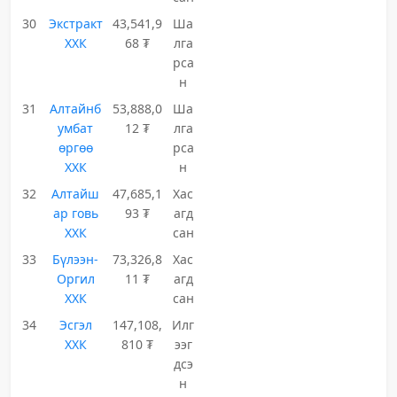
30
Экстракт
43,541,9
Ша
ХХК
68 ₮
лга
рса
н
31
Алтайнб
53,888,0
Ша
умбат
12 ₮
лга
өргөө
рса
ХХК
н
32
Алтайш
47,685,1
Хас
ар говь
93 ₮
агд
ХХК
сан
33
Бүлээн-
73,326,8
Хас
Оргил
11 ₮
агд
ХХК
сан
34
Эсгэл
147,108,
Илг
ХХК
810 ₮
ээг
дсэ
н