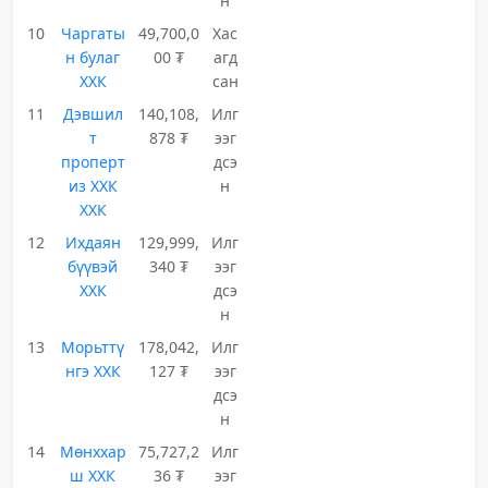
н
10
Чаргаты
49,700,0
Хас
н булаг
00 ₮
агд
ХХК
сан
11
Дэвшил
140,108,
Илг
т
878 ₮
ээг
проперт
дсэ
из ХХК
н
ХХК
12
Ихдаян
129,999,
Илг
бүүвэй
340 ₮
ээг
ХХК
дсэ
н
13
Морьттү
178,042,
Илг
нгэ ХХК
127 ₮
ээг
дсэ
н
14
Мөнххар
75,727,2
Илг
ш ХХК
36 ₮
ээг