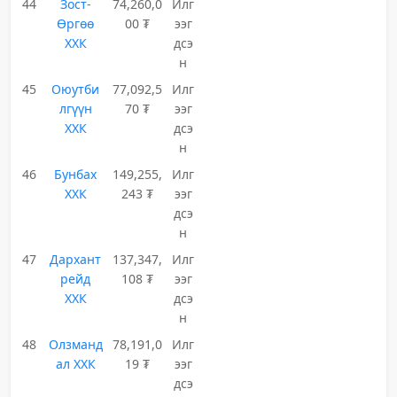
44
Зост-
74,260,0
Илг
Өргөө
00 ₮
ээг
ХХК
дсэ
н
45
Оюутби
77,092,5
Илг
лгүүн
70 ₮
ээг
ХХК
дсэ
н
46
Бунбах
149,255,
Илг
ХХК
243 ₮
ээг
дсэ
н
47
Дархант
137,347,
Илг
рейд
108 ₮
ээг
ХХК
дсэ
н
48
Олзманд
78,191,0
Илг
ал ХХК
19 ₮
ээг
дсэ