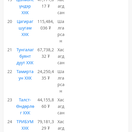
үндэр
17 ₮
агд
ХХК
сан
20
Цагираг
115,484,
Ша
шугам
036 ₮
лга
ХХК
рса
н
21
Тунгалаг
67,738,2
Хас
буянт
32 ₮
агд
дуут ХХК
сан
22
Тамирта
24,250,4
Ша
ун ХХК
35 ₮
лга
рса
н
23
Талст-
44,155,8
Хас
Өндөрлө
60 ₮
агд
г ХХК
сан
24
ТРИБУМ
79,181,3
Хас
ХХК
29 ₮
агд