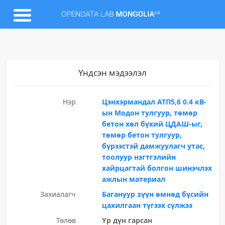
Үндсэн мэдээлэл
Нэр
Цэнхэрмандал АТП5,6 0.4 кВ-
ын Модон тулгуур, төмөр
бетон хөл бүхий ЦДАШ-ыг,
төмөр бетон тулгуур,
бүрээстэй дамжуулагч утас,
тоолуур нэгтгэлийн
хайрцагтай болгон шинэчлэх
ажлын материал
Захиалагч
Багануур зүүн өмнөд бүсийн
цахилгаан түгээх сүлжээ
Төлөв
Үр дүн гарсан