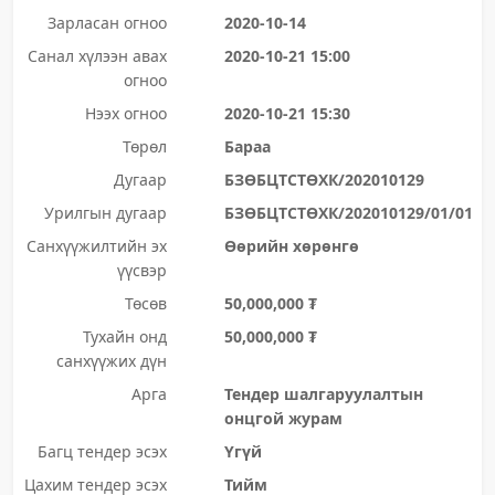
Зарласан огноо
2020-10-14
Санал хүлээн авах
2020-10-21 15:00
огноо
Нээх огноо
2020-10-21 15:30
Төрөл
Бараа
Дугаар
БЗӨБЦТСТӨХК/202010129
Урилгын дугаар
БЗӨБЦТСТӨХК/202010129/01/01
Санхүүжилтийн эх
Өөрийн хөрөнгө
үүсвэр
Төсөв
50,000,000 ₮
Тухайн онд
50,000,000 ₮
санхүүжих дүн
Арга
Тендер шалгаруулалтын
онцгой журам
Багц тендер эсэх
Үгүй
Цахим тендер эсэх
Тийм