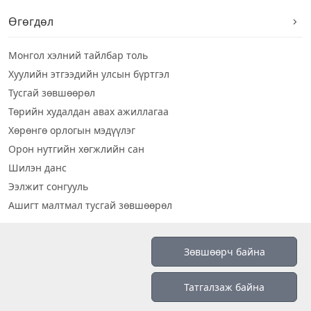
Өгөгдөл
Монгол хэлний тайлбар толь
Хуулийн этгээдийн улсын бүртгэл
Тусгай зөвшөөрөл
Төрийн худалдан авах ажиллагаа
Хөрөнгө орлогын мэдүүлэг
Орон нутгийн хөгжлийн сан
Шилэн данс
Ээлжит сонгууль
Ашигт малтмал тусгай зөвшөөрөл
Визуал дата
Зөвшөөрч байна
Шилэн данс 2019
Татгалзаж байна
Бидний тухай