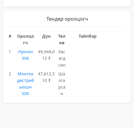
Тендер оролцогч
#
Оролцо
Дүн
Төл
Тайлбар
гч
өв
1
Нуклон
49,944,0
Хас
ХХК
12 ₮
агд
сан
2
Монтех
47,612,5
Ша
дистриб
10 ₮
лга
ьюшн
рса
ХХК
н