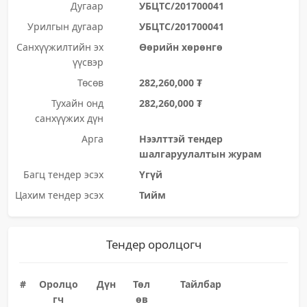
Дугаар
УБЦТС/201700041
Урилгын дугаар
УБЦТС/201700041
Санхүүжилтийн эх
Өөрийн хөрөнгө
үүсвэр
Төсөв
282,260,000 ₮
Тухайн онд
282,260,000 ₮
санхүүжих дүн
Арга
Нээлттэй тендер
шалгаруулалтын журам
Багц тендер эсэх
Үгүй
Цахим тендер эсэх
Тийм
Тендер оролцогч
#
Оролцо
Дүн
Төл
Тайлбар
гч
өв