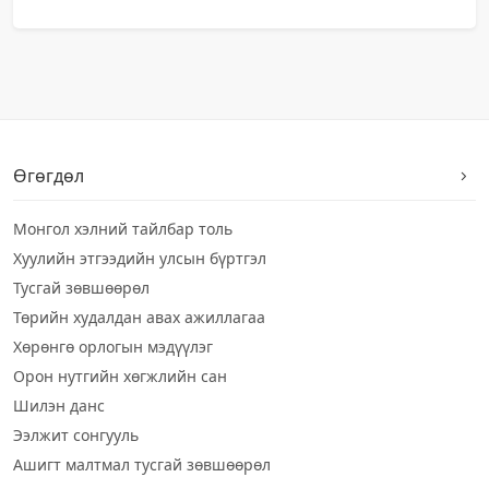
Өгөгдөл
Монгол хэлний тайлбар толь
Хуулийн этгээдийн улсын бүртгэл
Тусгай зөвшөөрөл
Төрийн худалдан авах ажиллагаа
Хөрөнгө орлогын мэдүүлэг
Орон нутгийн хөгжлийн сан
Шилэн данс
Ээлжит сонгууль
Ашигт малтмал тусгай зөвшөөрөл