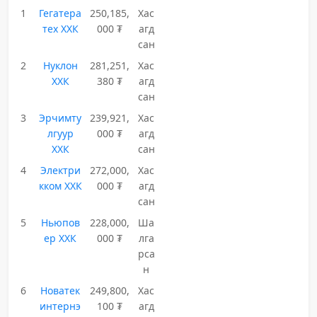
1
Гегатера
250,185,
Хас
тех ХХК
000 ₮
агд
сан
2
Нуклон
281,251,
Хас
ХХК
380 ₮
агд
сан
3
Эрчимту
239,921,
Хас
лгуур
000 ₮
агд
ХХК
сан
4
Электри
272,000,
Хас
кком ХХК
000 ₮
агд
сан
5
Ньюпов
228,000,
Ша
ер ХХК
000 ₮
лга
рса
н
6
Новатек
249,800,
Хас
интернэ
100 ₮
агд