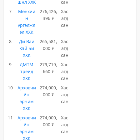
шнл ХХК
сан
7
Мөнхий
276,426,
Хас
н
396 ₮
агд
үргэлжл
сан
эл ХХК
8
Ди Вай
265,581,
Хас
Кэй Би
000 ₮
агд
ХХК
сан
9
ДМТМ
279,719,
Хас
трейд
660 ₮
агд
ХХК
сан
10
Архөвчи
274,000,
Хас
йн
000 ₮
агд
эрчим
сан
ХХК
11
Архөвчи
274,000,
Хас
йн
000 ₮
агд
эрчим
сан
ХХК