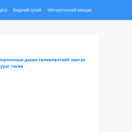
дата
Бидний тухай
Үйлчилгээний нөхцөл
 хорооллын дахин төлөвлөлтийг хангах
ураг төсөв