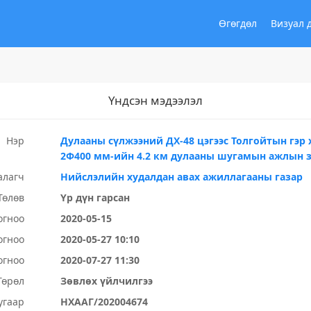
Өгөгдөл
Визуал 
Үндсэн мэдээлэл
Нэр
Дулааны сүлжээний ДХ-48 цэгээс Толгойтын гэр
2Ф400 мм-ийн 4.2 км дулааны шугамын ажлын з
алагч
Нийслэлийн худалдан авах ажиллагааны газар
Төлөв
Үр дүн гарсан
огноо
2020-05-15
огноо
2020-05-27 10:10
огноо
2020-07-27 11:30
Төрөл
Зөвлөх үйлчилгээ
угаар
НХААГ/202004674