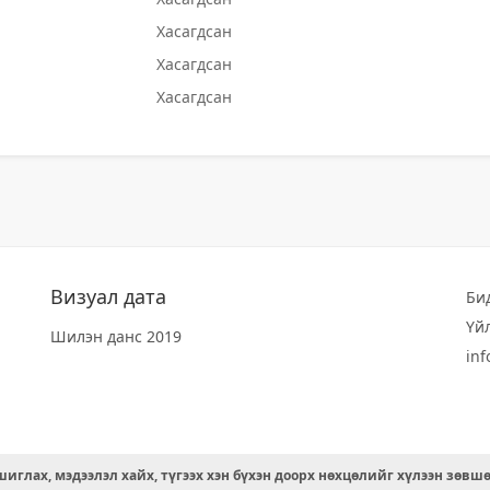
Хасагдсан
Хасагдсан
Хасагдсан
Визуал дата
Би
Үй
Шилэн данс 2019
in
иглах, мэдээлэл хайх, түгээх хэн бүхэн доорх нөхцөлийг хүлээн зөвш