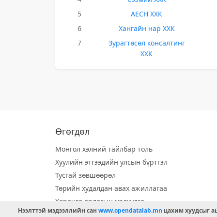
5
АЕСН ХХК
6
Хангайн нар ХХК
7
Зурагтөсөл консалтинг
ХХК
Өгөгдөл
Монгол хэлний тайлбар толь
Хуулийн этгээдийн улсын бүртгэл
Тусгай зөвшөөрөл
Төрийн худалдан авах ажиллагаа
Хөрөнгө орлогын мэдүүлэг
Нээлттэй мэдээллийн сан
www.opendatalab.mn
цахим хуудсыг аш
Орон нутгийн хөгжлийн сан