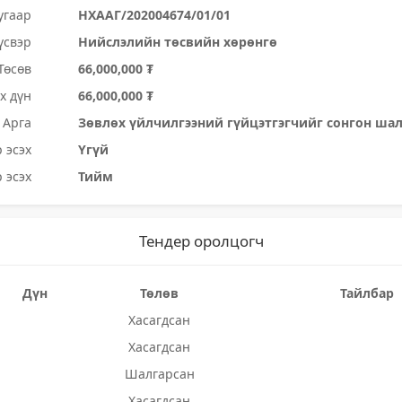
угаар
НХААГ/202004674/01/01
үсвэр
Нийслэлийн төсвийн хөрөнгө
Төсөв
66,000,000 ₮
х дүн
66,000,000 ₮
Арга
Зөвлөх үйлчилгээний гүйцэтгэгчийг сонгон ша
 эсэх
Үгүй
 эсэх
Тийм
Тендер оролцогч
Дүн
Төлөв
Тайлбар
Хасагдсан
Хасагдсан
Шалгарсан
Хасагдсан