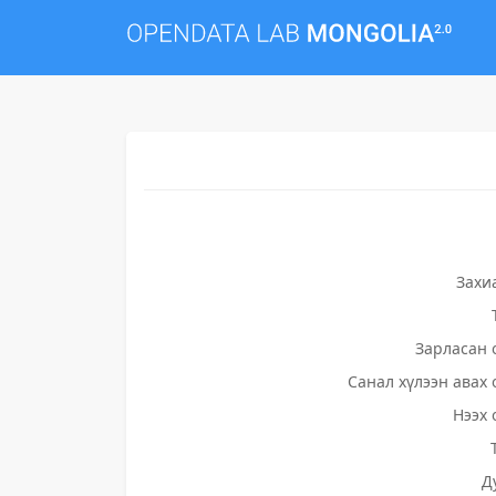
Захи
Зарласан 
Санал хүлээн авах 
Нээх 
Д