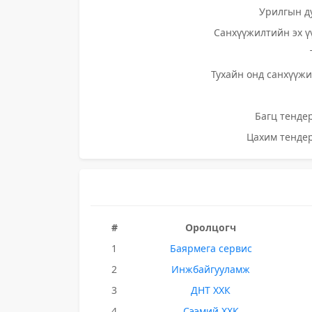
Урилгын д
Санхүүжилтийн эх ү
Тухайн онд санхүүжи
Багц тендер
Цахим тендер
#
Оролцогч
1
Баярмега сервис
2
Инжбайгууламж
3
ДНТ ХХК
4
Сээмий ХХК