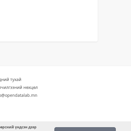
дний тухай
лчилгээний нөхцөл
fo@opendatalab.mn
өөрсний үндсэн дээр