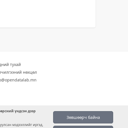
дний тухай
лчилгээний нөхцөл
fo@opendatalab.mn
өөрсний үндсэн дээр
Зөвшөөрч байна
уулсан мэдээллийг иргэд,