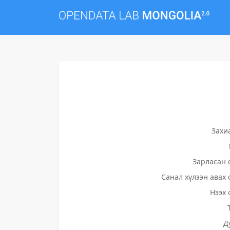
Захи
Зарласан 
Санал хүлээн авах 
Нээх 
Д