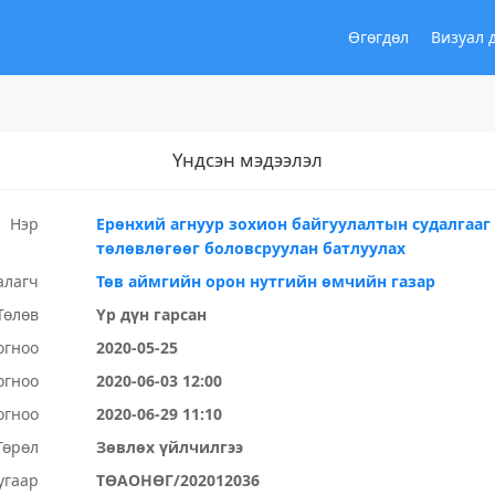
Өгөгдөл
Визуал 
Үндсэн мэдээлэл
Нэр
Ерөнхий агнуур зохион байгуулалтын судалгааг
төлөвлөгөөг боловсруулан батлуулах
алагч
Төв аймгийн орон нутгийн өмчийн газар
Төлөв
Үр дүн гарсан
огноо
2020-05-25
огноо
2020-06-03 12:00
огноо
2020-06-29 11:10
Төрөл
Зөвлөх үйлчилгээ
угаар
ТӨАОНӨГ/202012036