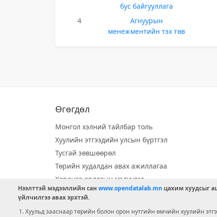
бус байгууллага
4
Агнуурын
менежментийн тэх төв
Өгөгдөл
Монгол хэлний тайлбар толь
Хуулийн этгээдийн улсын бүртгэл
Тусгай зөвшөөрөл
Төрийн худалдан авах ажиллагаа
Хөрөнгө орлогын мэдүүлэг
Нээлттэй мэдээллийн сан
www.opendatalab.mn
цахим хуудсыг аш
Орон нутгийн хөгжлийн сан
үйлчилгээ авах эрхтэй.
Шилэн данс
Хуульд зааснаар төрийн болон орон нутгийн өмчийн хуулийн этгээ