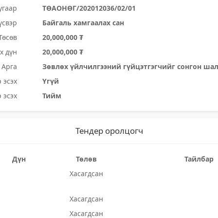
угаар
ТӨАОНӨГ/202012036/02/01
үсвэр
Байгаль хамгаалах сан
Төсөв
20,000,000 ₮
х дүн
20,000,000 ₮
Арга
Зөвлөх үйлчилгээний гүйцэтгэгчийг сонгон ша
 эсэх
Үгүй
 эсэх
Тийм
Тендер оролцогч
Дүн
Төлөв
Тайлбар
Хасагдсан
Хасагдсан
Хасагдсан