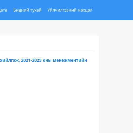
дата
Бидний тухай
Үйлчилгээний нөхцөл
 хийлгэж, 2021-2025 оны менежментийн