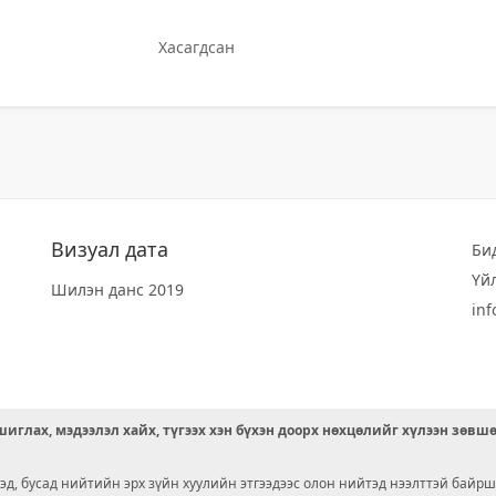
Хасагдсан
Визуал дата
Би
Үй
Шилэн данс 2019
in
иглах, мэдээлэл хайх, түгээх хэн бүхэн доорх нөхцөлийг хүлээн зөвш
д, бусад нийтийн эрх зүйн хуулийн этгээдээс олон нийтэд нээлттэй байрш