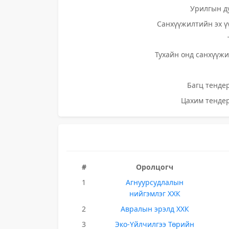
Урилгын д
Санхүүжилтийн эх ү
Тухайн онд санхүүжи
Багц тендер
Цахим тендер
#
Оролцогч
1
Агнуурсудлалын
нийгэмлэг ХХК
2
Авралын эрэлд ХХК
3
Эко-Үйлчилгээ Төрийн