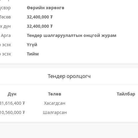
үсвэр
Өөрийн хөрөнгө
Төсөв
32,400,000 ₮
х дүн
32,400,000 ₮
Арга
Тендер шалгаруулалтын онцгой журам
 эсэх
Үгүй
 эсэх
Тийм
Тендер оролцогч
Дүн
Төлөв
Тайлбар
31,616,400 ₮
Хасагдсан
10,560,000 ₮
Шалгарсан