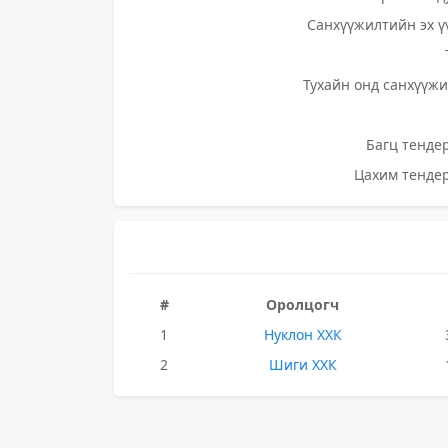
Санхүүжилтийн эх ү
Тухайн онд санхүүжи
Багц тендер
Цахим тендер
#
Оролцогч
1
Нуклон ХХК
2
Шиги ХХК