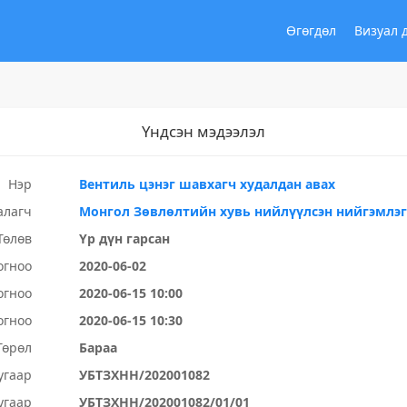
Өгөгдөл
Визуал 
Үндсэн мэдээлэл
Нэр
Вентиль цэнэг шавхагч худалдан авах
алагч
Монгол Зөвлөлтийн хувь нийлүүлсэн нийгэмлэг
Төлөв
Үр дүн гарсан
огноо
2020-06-02
огноо
2020-06-15 10:00
огноо
2020-06-15 10:30
Төрөл
Бараа
угаар
УБТЗХНН/202001082
угаар
УБТЗХНН/202001082/01/01