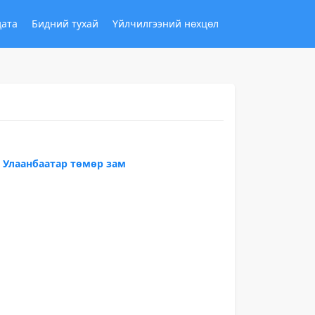
дата
Бидний тухай
Үйлчилгээний нөхцөл
 Улаанбаатар төмөр зам