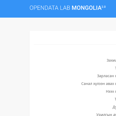
Захи
Зарласан 
Санал хүлээн авах 
Нээх 
Д
Урилгын д