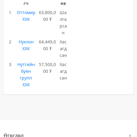
гч
өв
1
Оттомир
63,800,0
Ша
ХХК
00 ₮
лга
рса
н
2
Нуклон
64,449,0
Хас
ХХК
00 ₮
агд
сан
3
Нутгийн
57,500,0
Хас
буян
00 ₮
агд
групп
сан
ХХК
Өгөгдөл