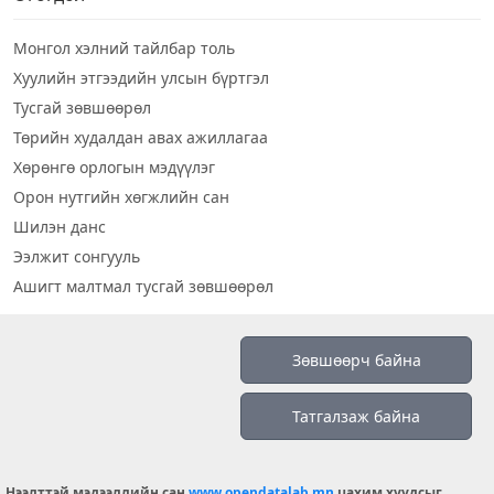
Монгол хэлний тайлбар толь
Хуулийн этгээдийн улсын бүртгэл
Тусгай зөвшөөрөл
Төрийн худалдан авах ажиллагаа
Хөрөнгө орлогын мэдүүлэг
Орон нутгийн хөгжлийн сан
Шилэн данс
Ээлжит сонгууль
Ашигт малтмал тусгай зөвшөөрөл
Визуал дата
Зөвшөөрч байна
Шилэн данс 2019
Татгалзаж байна
Бидний тухай
Үйлчилгээний нөхцөл
info@opendatalab.mn
Нээлттэй мэдээллийн сан
www.opendatalab.mn
цахим хуудсыг