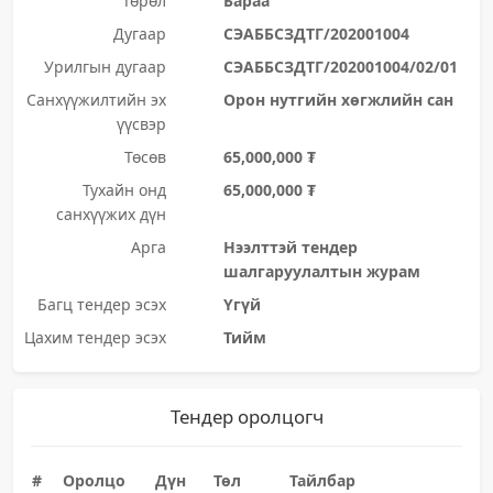
Төрөл
Бараа
Дугаар
СЭАББСЗДТГ/202001004
Урилгын дугаар
СЭАББСЗДТГ/202001004/02/01
Санхүүжилтийн эх
Орон нутгийн хөгжлийн сан
үүсвэр
Төсөв
65,000,000 ₮
Тухайн онд
65,000,000 ₮
санхүүжих дүн
Арга
Нээлттэй тендер
шалгаруулалтын журам
Багц тендер эсэх
Үгүй
Цахим тендер эсэх
Тийм
Тендер оролцогч
#
Оролцо
Дүн
Төл
Тайлбар