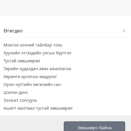
Өгөгдөл
Монгол хэлний тайлбар толь
Хуулийн этгээдийн улсын бүртгэл
Тусгай зөвшөөрөл
Төрийн худалдан авах ажиллагаа
Хөрөнгө орлогын мэдүүлэг
Орон нутгийн хөгжлийн сан
Шилэн данс
Ээлжит сонгууль
Ашигт малтмал тусгай зөвшөөрөл
Визуал дата
Зөвшөөрч байна