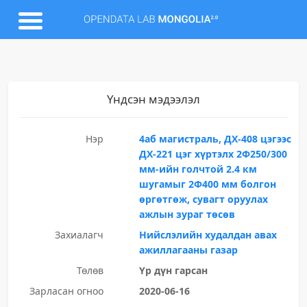
Үндсэн мэдээлэл
Нэр
4аб магистраль, ДХ-408 цэгээс
ДХ-221 цэг хүртэлх 2Ф250/300
мм-ийн голчтой 2.4 км
шугамыг 2Ф400 мм болгон
өргөтгөж, сувагт оруулах
ажлын зураг төсөв
Захиалагч
Нийслэлийн худалдан авах
ажиллагааны газар
Төлөв
Үр дүн гарсан
Зарласан огноо
2020-06-16