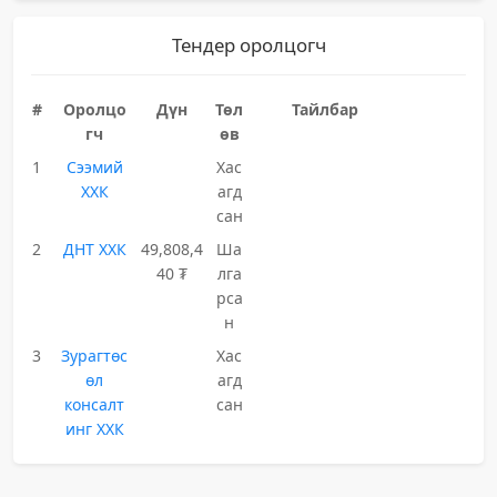
Тендер оролцогч
#
Оролцо
Дүн
Төл
Тайлбар
гч
өв
1
Сээмий
Хас
ХХК
агд
сан
2
ДНТ ХХК
49,808,4
Ша
40 ₮
лга
рса
н
3
Зурагтөс
Хас
өл
агд
консалт
сан
инг ХХК