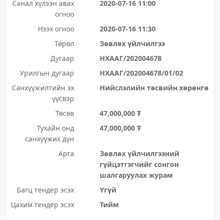
Санал хүлээн авах
2020-07-16 11:00
огноо
Нээх огноо
2020-07-16 11:30
Төрөл
Зөвлөх үйлчилгээ
Дугаар
НХААГ/202004678
Урилгын дугаар
НХААГ/202004678/01/02
Санхүүжилтийн эх
Нийслэлийн төсвийн хөрөнгө
үүсвэр
Төсөв
47,000,000 ₮
Тухайн онд
47,000,000 ₮
санхүүжих дүн
Арга
Зөвлөх үйлчилгээний
гүйцэтгэгчийг сонгон
шалгаруулах журам
Багц тендер эсэх
Үгүй
Цахим тендер эсэх
Тийм