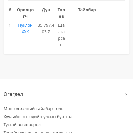
#
Оролцо
Дүн
Төл
Тайлбар
гч
өв
1
Нуклон
35,797,4
Ша
ХХК
03 ₮
лга
рса
н
Өгөгдөл
Монгол хэлний тайлбар толь
Хуулийн этгээдийн улсын бүртгэл
Тусгай зөвшөөрөл
Төрийн худалдан авах ажиллагаа