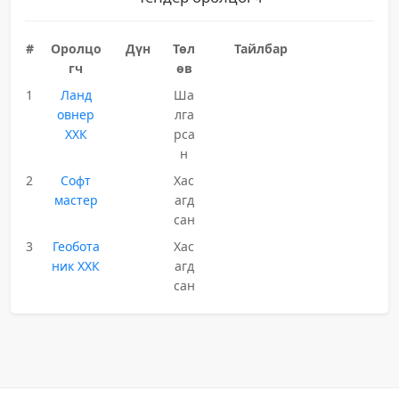
#
Оролцо
Дүн
Төл
Тайлбар
гч
өв
1
Ланд
Ша
овнер
лга
ХХК
рса
н
2
Софт
Хас
мастер
агд
сан
3
Геобота
Хас
ник ХХК
агд
сан