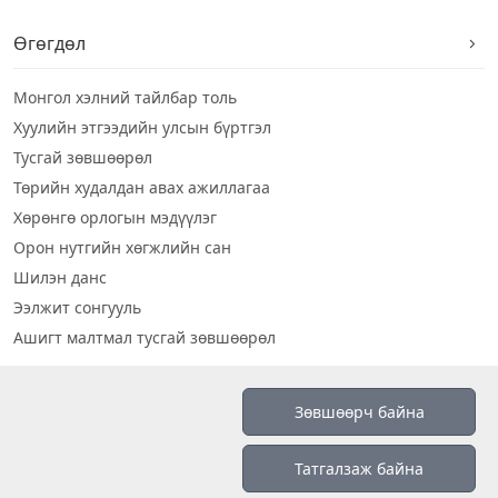
Өгөгдөл
Монгол хэлний тайлбар толь
Хуулийн этгээдийн улсын бүртгэл
Тусгай зөвшөөрөл
Төрийн худалдан авах ажиллагаа
Хөрөнгө орлогын мэдүүлэг
Орон нутгийн хөгжлийн сан
Шилэн данс
Ээлжит сонгууль
Ашигт малтмал тусгай зөвшөөрөл
Визуал дата
Зөвшөөрч байна
Шилэн данс 2019
Татгалзаж байна
Бидний тухай