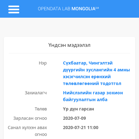
Үндсэн мэдээлэл
Нэр
Сүхбаатар, Чингэлтэй
дүүргийн зуслангийн 4 амны
хэсэгчилсэн ерөнхий
төлөвлөгөөний тодотгол
Захиалагч
Нийслэлийн газар зохион
байгуулалтын алба
Төлөв
Үр дүн гарсан
Зарласан огноо
2020-07-09
Санал хүлээн авах
2020-07-21 11:00
огноо