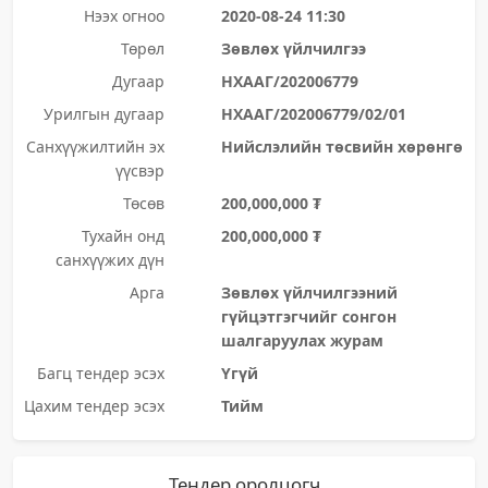
Нээх огноо
2020-08-24 11:30
Төрөл
Зөвлөх үйлчилгээ
Дугаар
НХААГ/202006779
Урилгын дугаар
НХААГ/202006779/02/01
Санхүүжилтийн эх
Нийслэлийн төсвийн хөрөнгө
үүсвэр
Төсөв
200,000,000 ₮
Тухайн онд
200,000,000 ₮
санхүүжих дүн
Арга
Зөвлөх үйлчилгээний
гүйцэтгэгчийг сонгон
шалгаруулах журам
Багц тендер эсэх
Үгүй
Цахим тендер эсэх
Тийм
Тендер оролцогч