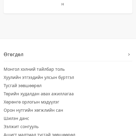
н
Өгөгдөл
Монгол хэлний тайлбар толь
Хуулийн этгээдийн улсын бүртгэл
Тусгай зөвшөөрөл
Төрийн худалдан авах ажиллагаа
Хөрөнгө орлогын мэдүүлэг
Орон нутгийн хөгжлийн сан
Шилэн данс
Ээлжит сонгууль
Ашигт малтмал тусгай зөвшөөрөл