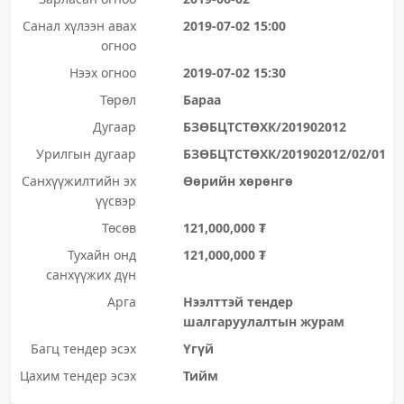
Санал хүлээн авах
2019-07-02 15:00
огноо
Нээх огноо
2019-07-02 15:30
Төрөл
Бараа
Дугаар
БЗӨБЦТСТӨХК/201902012
Урилгын дугаар
БЗӨБЦТСТӨХК/201902012/02/01
Санхүүжилтийн эх
Өөрийн хөрөнгө
үүсвэр
Төсөв
121,000,000 ₮
Тухайн онд
121,000,000 ₮
санхүүжих дүн
Арга
Нээлттэй тендер
шалгаруулалтын журам
Багц тендер эсэх
Үгүй
Цахим тендер эсэх
Тийм