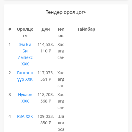
Тендер оролцогч
#
Оролцо
Дүн
Төл
Тайлбар
гч
өв
1
Эм Би
114,538,
Хас
Би
110 ₮
агд
Импекс
сан
ХХК
2
Ганганн
117,073,
Хас
үүр ХХК
561 ₮
агд
сан
3
Нуклон
118,703,
Хас
ХХК
568 ₮
агд
сан
4
РЗА ХХК
109,033,
Ша
850 ₮
лга
рса