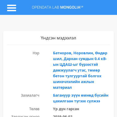
Үндсэн мэдээлэл
Нэр
Батноров, Норовлин, Өндөр
шил, Дархан сумдын 0.4 кВ-
ын ЦДАШ-ыг бүрээстэй
дамжуулагч утас, төмөр
бетон тулгууртай болгох
шинэчлэлийн ажлын
материал
Захиалагч
Багануур зүүн өмнөд бүсийн
цахилгаан түгээх сүлжээ
Төлөв
Үр дүн гарсан
Зарласан огноо
2019-06-02