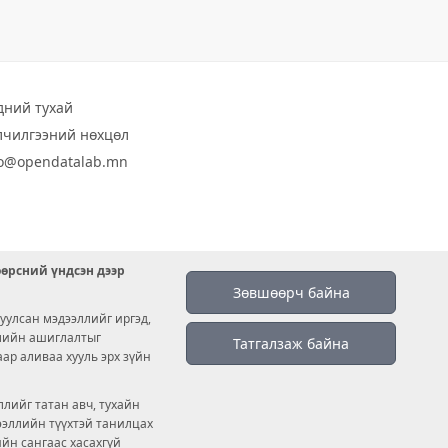
дний тухай
лчилгээний нөхцөл
fo@opendatalab.mn
өөрсний үндсэн дээр
Зөвшөөрч байна
уулсан мэдээллийг иргэд,
емийн ашиглалтыг
Татгалзаж байна
аар аливаа хууль эрх зүйн
лийг татан авч, тухайн
дээллийн түүхтэй танилцах
ийн сангаас хасахгүй