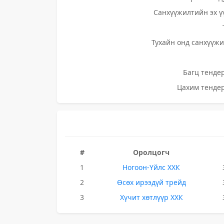
Санхүүжилтийн эх ү
Тухайн онд санхүүжи
Багц тендер
Цахим тендер
#
Оролцогч
1
Ногоон-Үйлс ХХК
2
Өсөх ирээдүй трейд
3
Хүчит хөтлүүр ХХК