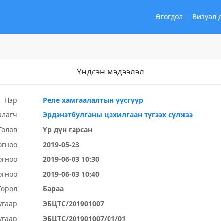
Өгөгдөл
Визуал 
Үндсэн мэдээлэл
Нэр
Реле хамгаалалтын үүсгүүр
алагч
Эрдэнэтбулганы цахилгаан түгээх сүлжээ
Төлөв
Үр дүн гарсан
огноо
2019-05-23
огноо
2019-06-03 10:30
огноо
2019-06-03 10:40
Төрөл
Бараа
угаар
ЭБЦТС/201901007
угаар
ЭБЦТС/201901007/01/01