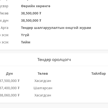
үсвэр
Өөрийн хөрөнгө
Төсөв
38,500,000 ₮
х дүн
38,500,000 ₮
Арга
Тендер шалгаруулалтын онцгой журам
 эсэх
Үгүй
 эсэх
Тийм
Тендер оролцогч
Дүн
Төлөв
Тайлбар
37,500,000 ₮
Хасагдсан
37,400,000 ₮
Шалгарсан
38,060,000 ₮
Хасагдсан