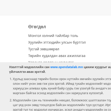
Өгөгдөл
Монгол хэлний тайлбар толь
Хуулийн этгээдийн улсын бүртгэл
Тусгай зөвшөөрөл
Төрийн худалдан авах ажиллагаа
Хөрөнгө орлогын мэдүүлэг
Нээлттэй мэдээллийн сан
www.opendatalab.mn
цахим хуудсыг аш
Орон нутгийн хөгжлийн сан
үйлчилгээ авах эрхтэй.
Шилэн данс
Хуульд зааснаар төрийн болон орон нутгийн өмчийн хуулийн этгээ
Ээлжит сонгууль
олон нийт үнэн зөв гэж үзэх эрхтэй. Иймд тухайн мэдээллийг мэд
хариуцсан аливаа хувь хүний байр суурь гэж үзэхгүй ба анхдагч э
Ашигт малтмал тусгай зөвшөөрөл
маргаан байгаа эсэхэд мэдээллийн сан хариуцлага хүлээхгүй.
Мэдээллийн сан нь техникийн нөхцөл, боломжоос шалтгаалан тод
цаг үед үнэн зөвд тооцогдож байсан мэдээллийн түүх үүсгэдэг. И
эрхтэй тул тус мэдээлэл хуучирсан, эсхүл анхдагч мэдээллийн эх с