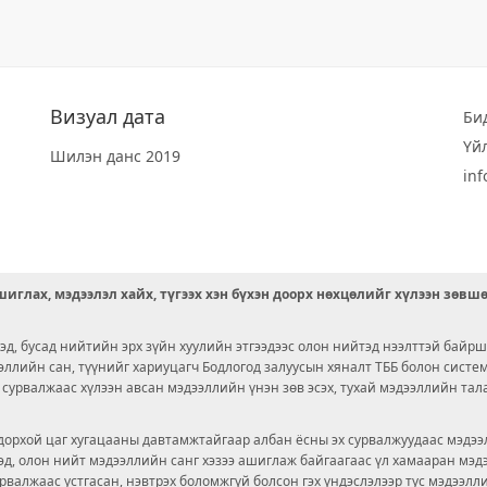
Визуал дата
Би
Үй
Шилэн данс 2019
in
иглах, мэдээлэл хайх, түгээх хэн бүхэн доорх нөхцөлийг хүлээн зөвш
д, бусад нийтийн эрх зүйн хуулийн этгээдээс олон нийтэд нээлттэй байрш
ээллийн сан, түүнийг хариуцагч Бодлогод залуусын хяналт ТББ болон сист
х сурвалжаас хүлээн авсан мэдээллийн үнэн зөв эсэх, тухай мэдээллийн тал
орхой цаг хугацааны давтамжтайгаар албан ёсны эх сурвалжуудаас мэдээл
© 2026 OPENDATA LAB MONGOLIA.
ргэд, олон нийт мэдээллийн санг хэзээ ашиглаж байгаагаас үл хамааран мэ
урвалжаас устгасан, нэвтрэх боломжгүй болсон гэх үндэслэлээр тус мэдээлл