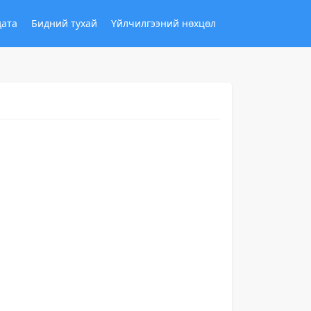
дата
Бидний тухай
Үйлчилгээний нөхцөл