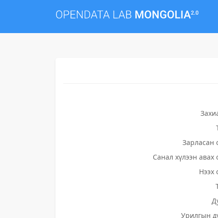
Захи
Зарласан 
Санал хүлээн авах 
Нээх 
Д
Урилгын д