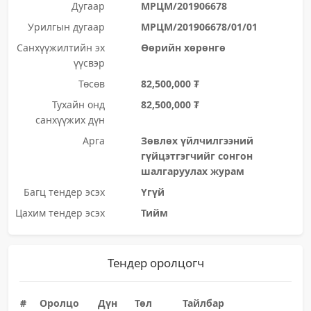
Дугаар
МРЦМ/201906678
Урилгын дугаар
МРЦМ/201906678/01/01
Санхүүжилтийн эх
Өөрийн хөрөнгө
үүсвэр
Төсөв
82,500,000 ₮
Тухайн онд
82,500,000 ₮
санхүүжих дүн
Арга
Зөвлөх үйлчилгээний
гүйцэтгэгчийг сонгон
шалгаруулах журам
Багц тендер эсэх
Үгүй
Цахим тендер эсэх
Тийм
Тендер оролцогч
#
Оролцо
Дүн
Төл
Тайлбар