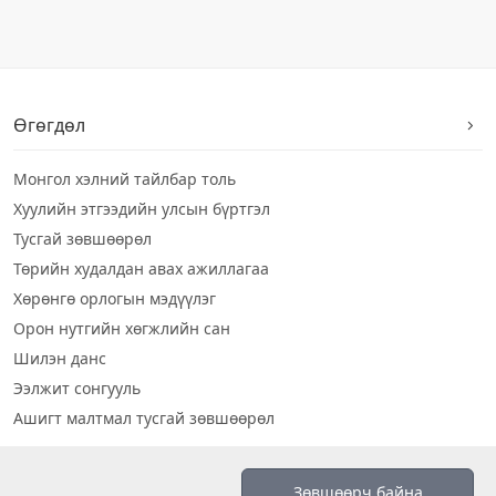
Өгөгдөл
Монгол хэлний тайлбар толь
Хуулийн этгээдийн улсын бүртгэл
Тусгай зөвшөөрөл
Төрийн худалдан авах ажиллагаа
Хөрөнгө орлогын мэдүүлэг
Орон нутгийн хөгжлийн сан
Шилэн данс
Ээлжит сонгууль
Ашигт малтмал тусгай зөвшөөрөл
Визуал дата
Зөвшөөрч байна