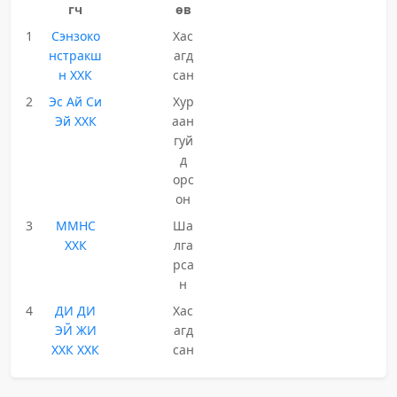
гч
өв
1
Сэнзоко
Хас
нстракш
агд
н ХХК
сан
2
Эс Ай Си
Хур
Эй ХХК
аан
гуй
д
орс
он
3
ММНС
Ша
ХХК
лга
рса
н
4
ДИ ДИ
Хас
ЭЙ ЖИ
агд
ХХК ХХК
сан