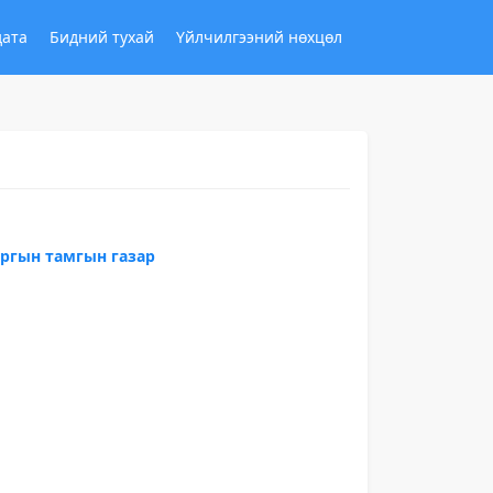
дата
Бидний тухай
Үйлчилгээний нөхцөл
аргын тамгын газар