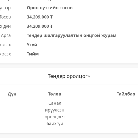
үсвэр
Орон нутгийн төсөв
Төсөв
34,209,000 ₮
х дүн
34,209,000 ₮
Арга
Тендер шалгаруулалтын онцгой журам
 эсэх
Үгүй
 эсэх
Тийм
Тендер оролцогч
Дүн
Төлөв
Тайлбар
Санал
ирүүлсэн
оролцогч
байхгүй