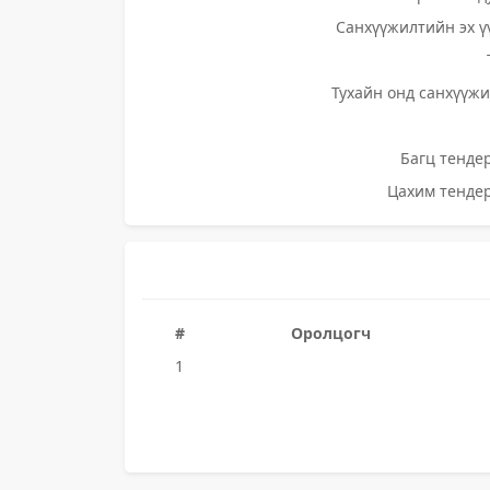
Санхүүжилтийн эх ү
Тухайн онд санхүүжи
Багц тендер
Цахим тендер
#
Оролцогч
1