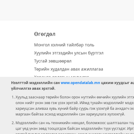
Өгөгдөл
Монгол хэлний тайлбар толь
Хуулийн этгээдийн улсын бүртгэл
Тусгай зөвшөөрөл
Төрийн худалдан авах ажиллагаа
Хөрөнгө орлогын мэдүүлэг
Нээлттэй мэдээллийн сан
www.opendatalab.mn
цахим хуудсыг аш
Орон нутгийн хөгжлийн сан
үйлчилгээ авах эрхтэй.
Шилэн данс
Хуульд зааснаар төрийн болон орон нутгийн өмчийн хуулийн этгээ
Ээлжит сонгууль
олон нийт үнэн зөв гэж үзэх эрхтэй. Иймд тухайн мэдээллийг мэд
хариуцсан аливаа хувь хүний байр суурь гэж үзэхгүй ба анхдагч э
Ашигт малтмал тусгай зөвшөөрөл
маргаан байгаа эсэхэд мэдээллийн сан хариуцлага хүлээхгүй.
Мэдээллийн сан нь техникийн нөхцөл, боломжоос шалтгаалан тод
цаг үед үнэн зөвд тооцогдож байсан мэдээллийн түүх үүсгэдэг. И