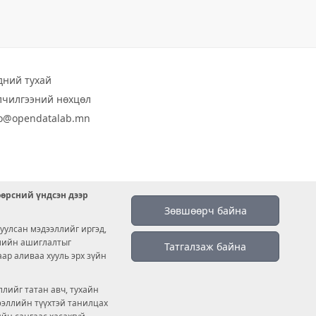
дний тухай
лчилгээний нөхцөл
fo@opendatalab.mn
өөрсний үндсэн дээр
Зөвшөөрч байна
уулсан мэдээллийг иргэд,
емийн ашиглалтыг
Татгалзаж байна
аар аливаа хууль эрх зүйн
лийг татан авч, тухайн
дээллийн түүхтэй танилцах