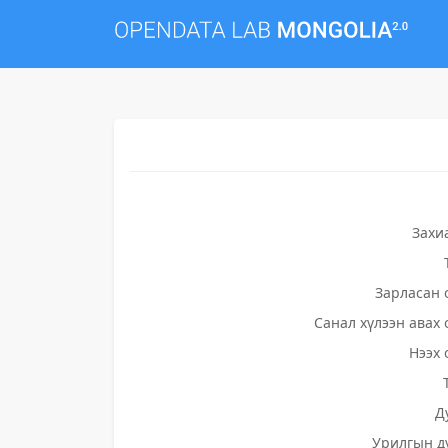
Захи
Зарласан 
Санал хүлээн авах 
Нээх 
Д
Урилгын д