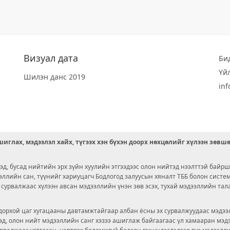
Визуал дата
Би
Үй
Шилэн данс 2019
in
иглах, мэдээлэл хайх, түгээх хэн бүхэн доорх нөхцөлийг хүлээн зөвш
д, бусад нийтийн эрх зүйн хуулийн этгээдээс олон нийтэд нээлттэй байрш
ээллийн сан, түүнийг хариуцагч Бодлогод залуусын хяналт ТББ болон сист
х сурвалжаас хүлээн авсан мэдээллийн үнэн зөв эсэх, тухай мэдээллийн тал
орхой цаг хугацааны давтамжтайгаар албан ёсны эх сурвалжуудаас мэдээл
© 2026 OPENDATA LAB MONGOLIA.
ргэд, олон нийт мэдээллийн санг хэзээ ашиглаж байгаагаас үл хамааран мэ