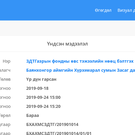
Өгөгдөл
Визуал 
Үндсэн мэдээлэл
Нэр
ЗДТГазрын фондны өвс тэжээлийн нөөц бэлтгэх
алагч
Баянхонгор аймгийн Хүрээмарал сумын Засаг д
Төлөв
Үр дүн гарсан
огноо
2019-09-18
огноо
2019-09-24 15:00
огноо
2019-09-24 15:20
Төрөл
Бараа
угаар
БХАХМСЗДТГ/201901014
угаар
БХАХМСЗДТГ/201901014/01/01