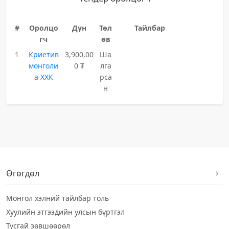
#
Оролцо
Дүн
Төл
Тайлбар
гч
өв
1
Криетив
3,900,00
Ша
монголи
0 ₮
лга
а ХХК
рса
н
Өгөгдөл
Монгол хэлний тайлбар толь
Хуулийн этгээдийн улсын бүртгэл
Тусгай зөвшөөрөл