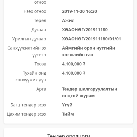
огноо
Нээх огноо
2019-11-20 16:30
Төрөл
Ажил
Дугаар
ХӨАОНӨГ/201911180
Урилгын дугаар
ХӨАОНӨГ/201911180/01/01
Санхүүжилтийн эх
Аймгийн орон нутгийн
үүсвэр
хөгжлийн сан
Төсөв
4,100,000 ₮
Тухайн онд
4,100,000 ₮
санхүүжих дүн
Арга
Тендер шалгаруулалтын
онцгой журам
Багц тендер эсэх
Үгүй
Цахим тендер эсэх
Тийм
Тендер оролцогч