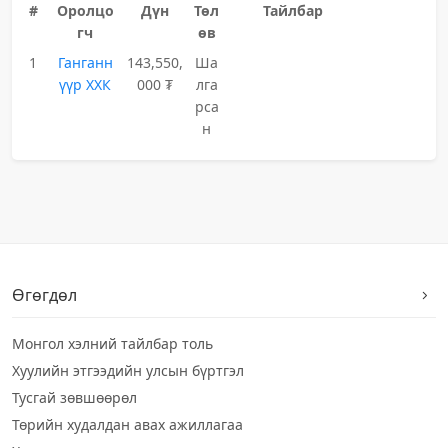
#
Оролцо
Дүн
Төл
Тайлбар
гч
өв
1
Ганганн
143,550,
Ша
үүр ХХК
000 ₮
лга
рса
н
Өгөгдөл
Монгол хэлний тайлбар толь
Хуулийн этгээдийн улсын бүртгэл
Тусгай зөвшөөрөл
Төрийн худалдан авах ажиллагаа