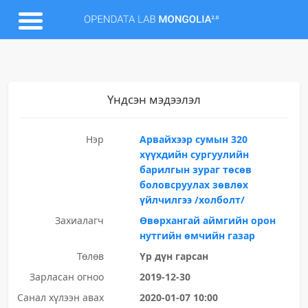
Үндсэн мэдээлэл
Нэр
Арвайхээр сумын 320
хүүхдийн сургуулийн
барилгын зураг төсөв
боловсруулах зөвлөх
үйлчилгээ /холболт/
Захиалагч
Өвөрхангай аймгийн орон
нутгийн өмчийн газар
Төлөв
Үр дүн гарсан
Зарласан огноо
2019-12-30
Санал хүлээн авах
2020-01-07 10:00