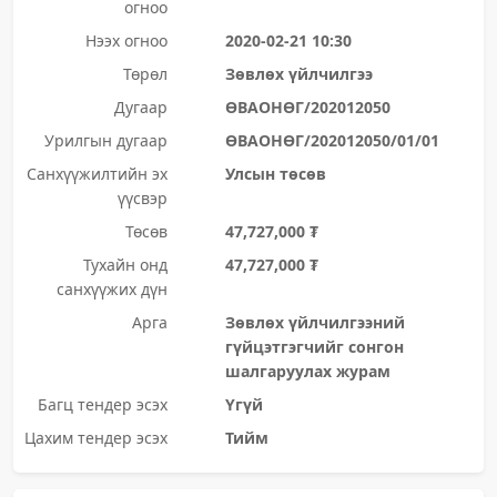
огноо
Нээх огноо
2020-02-21 10:30
Төрөл
Зөвлөх үйлчилгээ
Дугаар
ӨВАОНӨГ/202012050
Урилгын дугаар
ӨВАОНӨГ/202012050/01/01
Санхүүжилтийн эх
Улсын төсөв
үүсвэр
Төсөв
47,727,000 ₮
Тухайн онд
47,727,000 ₮
санхүүжих дүн
Арга
Зөвлөх үйлчилгээний
гүйцэтгэгчийг сонгон
шалгаруулах журам
Багц тендер эсэх
Үгүй
Цахим тендер эсэх
Тийм