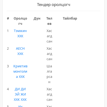
Тендер оролцогч
#
Оролцо
Дүн
Төл
Тайлбар
гч
өв
1
Тэмжин
Хас
ХХК
агд
сан
2
АЕСН
Хас
ХХК
агд
сан
3
Криетив
Ша
монголи
лга
а ХХК
рса
н
4
ДИ ДИ
Хас
ЭЙ ЖИ
агд
ХХК ХХК
сан
5
Их
Хас