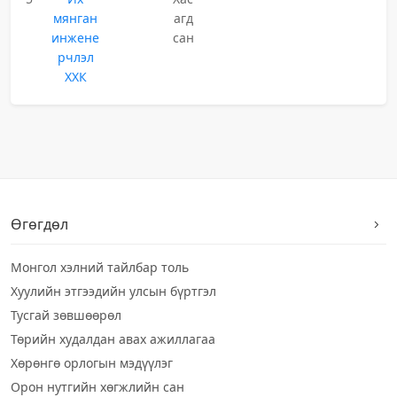
мянган
агд
инжене
сан
рчлэл
ХХК
Өгөгдөл
Монгол хэлний тайлбар толь
Хуулийн этгээдийн улсын бүртгэл
Тусгай зөвшөөрөл
Төрийн худалдан авах ажиллагаа
Хөрөнгө орлогын мэдүүлэг
Орон нутгийн хөгжлийн сан