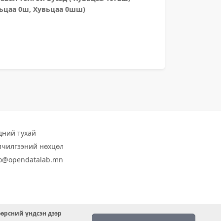
вьцаа 0ш, Хувьцаа 0шш)
дний тухай
лчилгээний нөхцөл
fo@opendatalab.mn
өөрсний үндсэн дээр