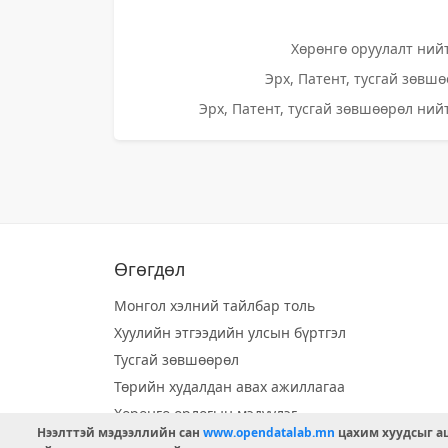
Хөрөнгө оруулалт нийт
Эрх, Патент, тусгай зөвшө
Эрх, Патент, тусгай зөвшөөрөл нийт
Өгөгдөл
Монгол хэлний тайлбар толь
Хуулийн этгээдийн улсын бүртгэл
Тусгай зөвшөөрөл
Төрийн худалдан авах ажиллагаа
Хөрөнгө орлогын мэдүүлэг
Нээлттэй мэдээллийн сан
www.opendatalab.mn
цахим хуудсыг аш
Орон нутгийн хөгжлийн сан