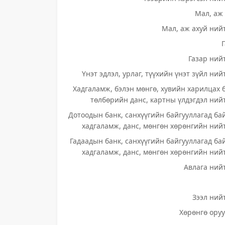
Мал, аж 
Мал, аж ахуй нийт
Газар нийт
Үнэт эдлэл, урлаг, түүхийн үнэт зүйл ний
Хадгаламж, бэлэн мөнгө, хувийн харилцах 
төлбөрийн данс, картны үлдэгдэл нийт
Дотоодын банк, санхүүгийн байгууллагад ба
хадгаламж, данс, мөнгөн хөрөнгийн нийт
Гадаадын банк, санхүүгийн байгууллагад ба
хадгаламж, данс, мөнгөн хөрөнгийн нийт
Авлага нийт
Зээл нийт
Хөрөнгө оруу