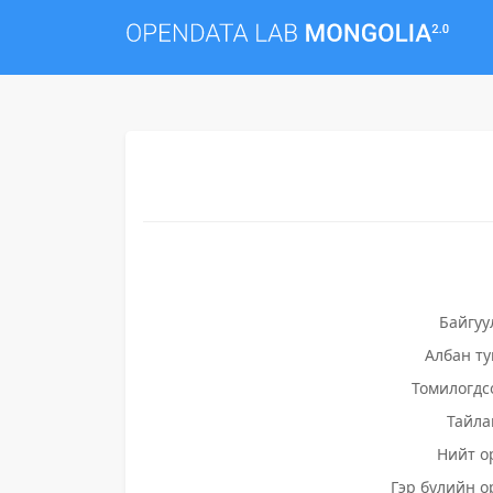
Байгуу
Албан т
Томилогдс
Тайла
Нийт о
Гэр бүлийн о