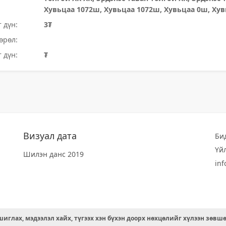
Хувьцаа 1072ш, Хувьцаа 1072ш, Хувьцаа 0ш, Ху
 дүн:
3₮
өрөл:
 дүн:
₮
Визуал дата
Би
Үй
Шилэн данс 2019
in
иглах, мэдээлэл хайх, түгээх хэн бүхэн доорх нөхцөлийг хүлээн зөвш