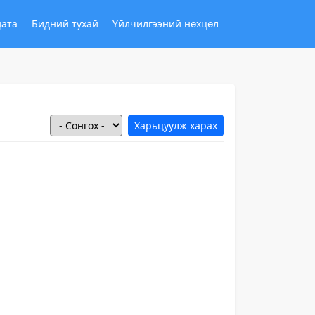
дата
Бидний тухай
Үйлчилгээний нөхцөл