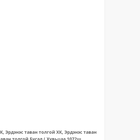
К, Эрдэнэс таван толгой ХК, Эрдэнэс таван
таван толгой Бусад ( Хувьцаа 1072ш,