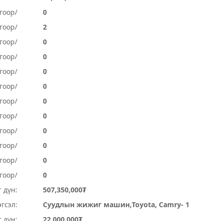
гоор/
0
гоор/
2
гоор/
0
гоор/
0
гоор/
0
гоор/
0
гоор/
0
гоор/
0
огоор/
0
огоор/
0
гоор/
0
гоор/
0
 дүн:
507,350,000₮
гсэл:
Суудлын жижиг машин,Toyota, Camry- 1
 дүн:
22,000,000₮