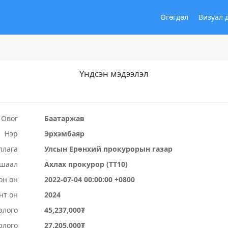
Өгөгдөл
Визуал 
Үндсэн мэдээлэл
Овог
Баатаржав
Нэр
Эрхэмбаяр
ллага
Улсын Ерөнхий прокурорын газар
ушаал
Ахлах прокурор (ТТ10)
он он
2022-07-04 00:00:00 +0800
нт он
2024
рлого
45,237,000₮
рлого
27,205,000₮