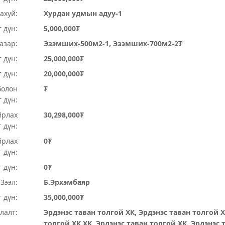
ахуй:
Хурдан удмын адуу-1
 дүн:
5,000,000₮
Газар:
Эзэмших-500м2-1, Эзэмших-700м2-2₮
 дүн:
25,000,000₮
т дүн:
20,000,000₮
болон
₮
 дүн:
йрлах
30,298,000₮
 дүн:
йрлах
0₮
 дүн:
 дүн:
0₮
Зээл:
Б.Эрхэмбаяр
 дүн:
35,000,000₮
лалт:
Эрдэнэс таван толгой ХК, Эрдэнэс таван толгой Х
толгой ХК ХК, Эрдэнэс таван толгой ХК, Эрдэнэс 