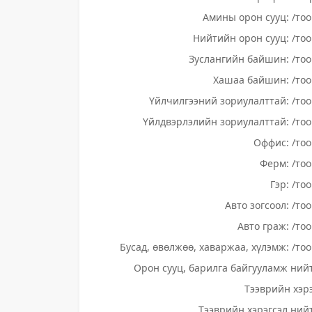
Амины орон сууц: /тоо
Нийтийн орон сууц: /тоо
Зуслангийн байшин: /тоо
Хашаа байшин: /тоо
Үйлчилгээний зориулалттай: /тоо
Үйлдвэрлэлийн зориулалттай: /тоо
Оффис: /тоо
Ферм: /тоо
Гэр: /то
Авто зогсоол: /то
Авто граж: /тоо
Бусад, өвөлжөө, хаваржаа, хүлэмж: /тоо
Орон сууц, барилга байгууламж нийт
Тээврийн хэрэ
Тээврийн хэрэгсэл нийт