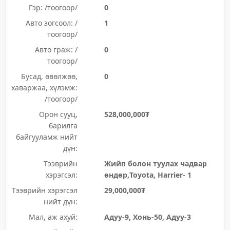
Гэр: /тоогоор/
0
Авто зогсоол: /
1
тоогоор/
Авто граж: /
0
тоогоор/
Бусад, өвөлжөө,
0
хаваржаа, хүлэмж:
/тоогоор/
Орон сууц,
528,000,000₮
барилга
байгууламж нийт
дүн:
Тээврийн
Жийп болон туулах чадвар
хэрэгсэл:
өндөр,Toyota, Harrier- 1
Тээврийн хэрэгсэл
29,000,000₮
нийт дүн:
Мал, аж ахуй:
Адуу-9, Хонь-50, Адуу-3