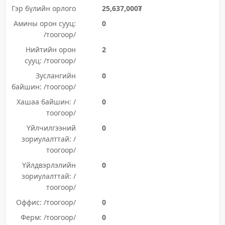
Гэр бүлийн орлого
25,637,000₮
Амины орон сууц:
0
/тоогоор/
Нийтийн орон
2
сууц: /тоогоор/
Зуслангийн
0
байшин: /тоогоор/
Хашаа байшин: /
0
тоогоор/
Үйлчилгээний
0
зориулалттай: /
тоогоор/
Үйлдвэрлэлийн
0
зориулалттай: /
тоогоор/
Оффис: /тоогоор/
0
Ферм: /тоогоор/
0