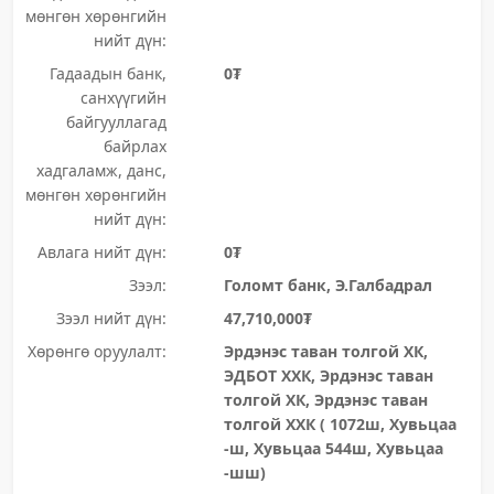
мөнгөн хөрөнгийн
нийт дүн:
Гадаадын банк,
0₮
санхүүгийн
байгууллагад
байрлах
хадгаламж, данс,
мөнгөн хөрөнгийн
нийт дүн:
Авлага нийт дүн:
0₮
Зээл:
Голомт банк, Э.Галбадрал
Зээл нийт дүн:
47,710,000₮
Хөрөнгө оруулалт:
Эрдэнэс таван толгой ХК,
ЭДБОТ ХХК, Эрдэнэс таван
толгой ХК, Эрдэнэс таван
толгой ХХК ( 1072ш, Хувьцаа
-ш, Хувьцаа 544ш, Хувьцаа
-шш)