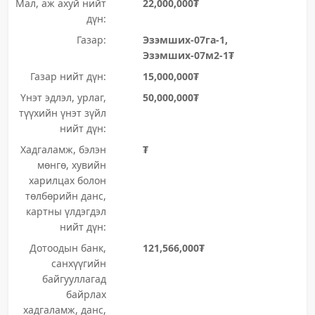
Мал, аж ахуй нийт
22,000,000₮
дүн:
Газар:
Эзэмших-07га-1,
Эзэмших-07м2-1₮
Газар нийт дүн:
15,000,000₮
Үнэт эдлэл, урлаг,
50,000,000₮
түүхийн үнэт зүйл
нийт дүн:
Хадгаламж, бэлэн
₮
мөнгө, хувийн
харилцах болон
төлбөрийн данс,
картны үлдэгдэл
нийт дүн:
Дотоодын банк,
121,566,000₮
санхүүгийн
байгууллагад
байрлах
хадгаламж, данс,