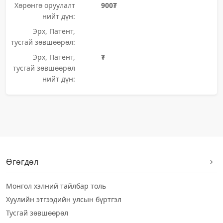
Хөрөнгө оруулалт
900₮
нийт дүн:
Эрх, Патент,
тусгай зөвшөөрөл:
Эрх, Патент,
₮
тусгай зөвшөөрөл
нийт дүн:
Өгөгдөл
Монгол хэлний тайлбар толь
Хуулийн этгээдийн улсын бүртгэл
Тусгай зөвшөөрөл