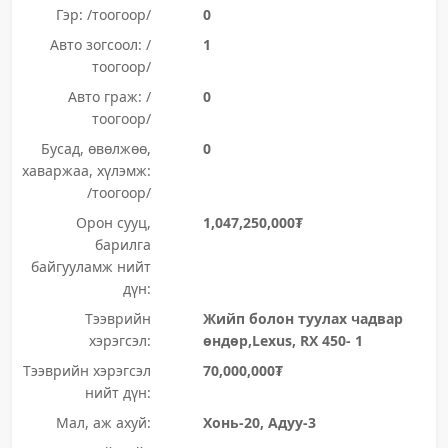
Гэр: /тоогоор/
0
Авто зогсоол: /
1
тоогоор/
Авто граж: /
0
тоогоор/
Бусад, өвөлжөө,
0
хаваржаа, хүлэмж:
/тоогоор/
Орон сууц,
1,047,250,000₮
барилга
байгууламж нийт
дүн:
Тээврийн
Жийп болон туулах чадвар
хэрэгсэл:
өндөр,Lexus, RX 450- 1
Тээврийн хэрэгсэл
70,000,000₮
нийт дүн:
Мал, аж ахуй:
Хонь-20, Адуу-3