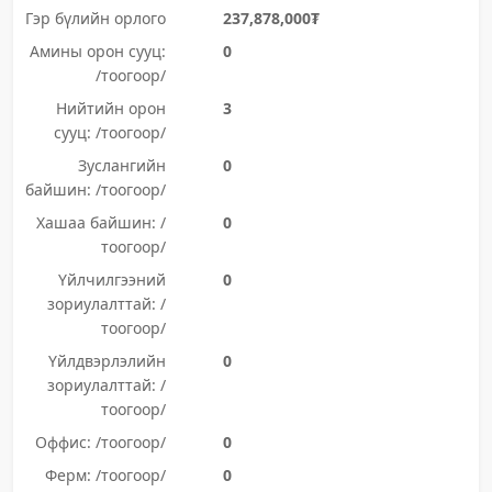
Гэр бүлийн орлого
237,878,000₮
Амины орон сууц:
0
/тоогоор/
Нийтийн орон
3
сууц: /тоогоор/
Зуслангийн
0
байшин: /тоогоор/
Хашаа байшин: /
0
тоогоор/
Үйлчилгээний
0
зориулалттай: /
тоогоор/
Үйлдвэрлэлийн
0
зориулалттай: /
тоогоор/
Оффис: /тоогоор/
0
Ферм: /тоогоор/
0