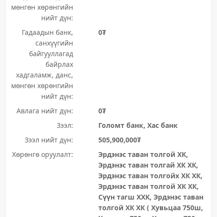
мөнгөн хөрөнгийн
нийт дүн:
Гадаадын банк,
0₮
санхүүгийн
байгууллагад
байрлах
хадгаламж, данс,
мөнгөн хөрөнгийн
нийт дүн:
Авлага нийт дүн:
0₮
Зээл:
Голомт банк, Хас банк
Зээл нийт дүн:
505,900,000₮
Хөрөнгө оруулалт:
Эрдэнэс таван толгой ХК,
Эрдэнэс таван толгай ХК ХК,
Эрдэнэс таван толгойх ХК ХК,
Эрдэнэс таван толгой ХК ХК,
Сүүн тагш ХХК, Эрдэнэс таван
толгой ХК ХК ( Хувьцаа 750ш,