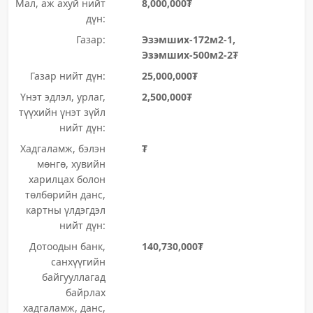
Мал, аж ахуй нийт
8,000,000₮
дүн:
Газар:
Эзэмших-172м2-1,
Эзэмших-500м2-2₮
Газар нийт дүн:
25,000,000₮
Үнэт эдлэл, урлаг,
2,500,000₮
түүхийн үнэт зүйл
нийт дүн:
Хадгаламж, бэлэн
₮
мөнгө, хувийн
харилцах болон
төлбөрийн данс,
картны үлдэгдэл
нийт дүн:
Дотоодын банк,
140,730,000₮
санхүүгийн
байгууллагад
байрлах
хадгаламж, данс,