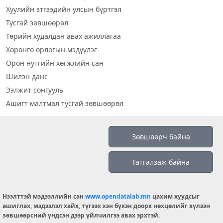
Хуулийн этгээдийн улсын бүртгэл
Тусгай зөвшөөрөл
Төрийн худалдан авах ажиллагаа
Хөрөнгө орлогын мэдүүлэг
Орон нутгийн хөгжлийн сан
Шилэн данс
Ээлжит сонгууль
Ашигт малтмал тусгай зөвшөөрөл
Визуал дата
Зөвшөөрч байна
Шилэн данс 2019
Татгалзаж байна
Бидний тухай
Үйлчилгээний нөхцөл
info@opendatalab.mn
Нээлттэй мэдээллийн сан
www.opendatalab.mn
цахим хуудсыг
ашиглах, мэдээлэл хайх, түгээх хэн бүхэн доорх нөхцөлийг хүлээн
© 2026 OPENDATA LAB MONGOLIA.
зөвшөөрсний үндсэн дээр үйлчилгээ авах эрхтэй.