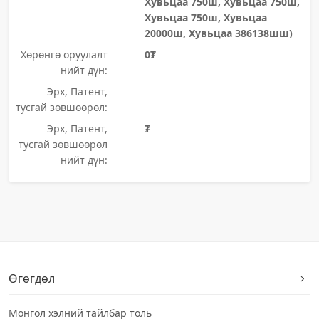
Хувьцаа 750ш, Хувьцаа 750ш,
Хувьцаа 750ш, Хувьцаа
20000ш, Хувьцаа 386138шш)
Хөрөнгө оруулалт
0₮
нийт дүн:
Эрх, Патент,
тусгай зөвшөөрөл:
Эрх, Патент,
₮
тусгай зөвшөөрөл
нийт дүн:
Өгөгдөл
Монгол хэлний тайлбар толь