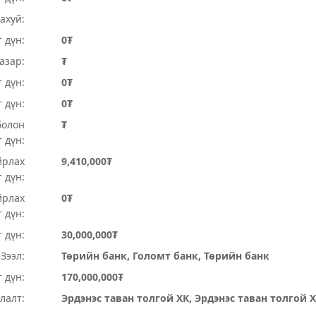
ахуй:
 дүн:
0₮
Газар:
₮
 дүн:
0₮
т дүн:
0₮
болон
₮
 дүн:
йрлах
9,410,000₮
 дүн:
йрлах
0₮
 дүн:
 дүн:
30,000,000₮
Зээл:
Төрийн банк, Голомт банк, Төрийн банк
 дүн:
170,000,000₮
лалт:
Эрдэнэс таван толгой ХК, Эрдэнэс таван толгой 