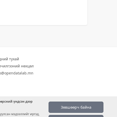
дний тухай
лчилгээний нөхцөл
fo@opendatalab.mn
өөрсний үндсэн дээр
Зөвшөөрч байна
уулсан мэдээллийг иргэд,