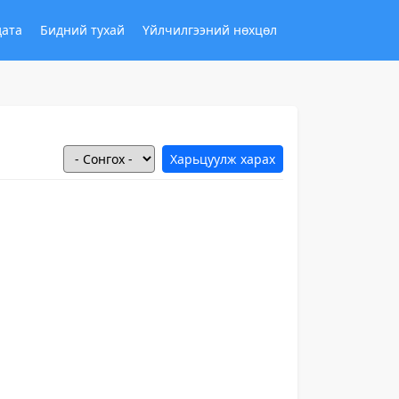
дата
Бидний тухай
Үйлчилгээний нөхцөл