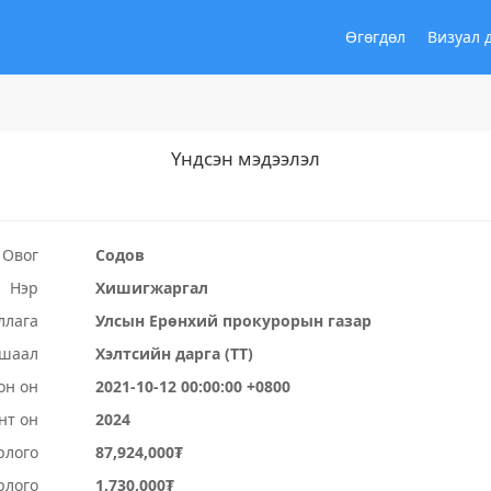
Өгөгдөл
Визуал 
Үндсэн мэдээлэл
Овог
Содов
Нэр
Хишигжаргал
ллага
Улсын Ерөнхий прокурорын газар
ушаал
Хэлтсийн дарга (ТТ)
он он
2021-10-12 00:00:00 +0800
нт он
2024
рлого
87,924,000₮
рлого
1,730,000₮