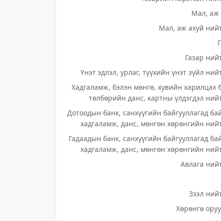
Мал, аж 
Мал, аж ахуй нийт
Газар нийт
Үнэт эдлэл, урлаг, түүхийн үнэт зүйл ний
Хадгаламж, бэлэн мөнгө, хувийн харилцах 
төлбөрийн данс, картны үлдэгдэл нийт
Дотоодын банк, санхүүгийн байгууллагад ба
хадгаламж, данс, мөнгөн хөрөнгийн нийт
Гадаадын банк, санхүүгийн байгууллагад ба
хадгаламж, данс, мөнгөн хөрөнгийн нийт
Авлага нийт
Зээл нийт
Хөрөнгө оруу