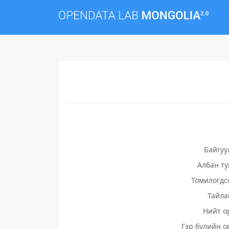
Байгуу
Албан т
Томилогдс
Тайла
Нийт о
Гэр бүлийн о