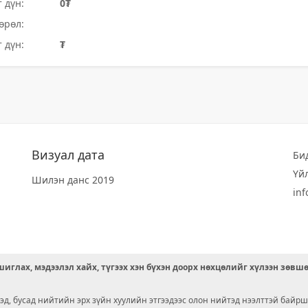
 дүн:
0₮
өрөл:
 дүн:
₮
Визуал дата
Би
Үй
Шилэн данс 2019
in
иглах, мэдээлэл хайх, түгээх хэн бүхэн доорх нөхцөлийг хүлээн зөвш
д, бусад нийтийн эрх зүйн хуулийн этгээдээс олон нийтэд нээлттэй байрш