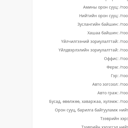
Амины орон сууц: /тоо
Нийтийн орон сууц: /тоо
Зуслангийн байшин: /тоо
Хашаа байшин: /тоо
Үйлчилгээний зориулалттай: /тоо
Үйлдвэрлэлийн зориулалттай: /тоо
Оффис: /тоо
Ферм: /тоо
Гэр: /то
Авто зогсоол: /то
Авто граж: /тоо
Бусад, өвөлжөө, хаваржаа, хүлэмж: /тоо
Орон сууц, барилга байгууламж нийт
Тээврийн хэрэ
Тээврийн хэрэгсэл нийт