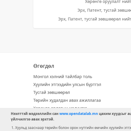
Хөрөнгө оруулалт нийт
Эрх, Патент, тусгай зөвшө
Эрх, Патент, тусгай зөвшөөрөл нийт
Өгөгдөл
Монгол хэлний тайлбар толь
Хуулийн этгээдийн улсын бүртгэл
Тусгай зөвшөөрөл
Төрийн худалдан авах ажиллагаа
Хөрөнгө орлогын мэдүүлэг
Нээлттэй мэдээллийн сан
www.opendatalab.mn
цахим хуудсыг аш
Орон нутгийн хөгжлийн сан
үйлчилгээ авах эрхтэй.
Шилэн данс
Хуульд зааснаар төрийн болон орон нутгийн өмчийн хуулийн этгээ