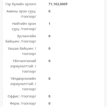
Гэр бүлийн орлого
71,163,000₮
Амины орон сууц:
0
/тоогоор/
Нийтийн орон
1
сууц: /тоогоор/
Зуслангийн
0
байшин: /тоогоор/
Хашаа байшин: /
0
тоогоор/
Үйлчилгээний
0
зориулалттай: /
тоогоор/
Үйлдвэрлэлийн
0
зориулалттай: /
тоогоор/
Оффис: /тоогоор/
0
Ферм: /тоогоор/
0