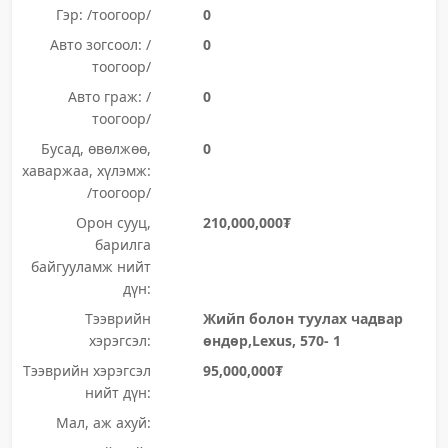
Гэр: /тоогоор/
0
Авто зогсоол: /
0
тоогоор/
Авто граж: /
0
тоогоор/
Бусад, өвөлжөө,
0
хаваржаа, хүлэмж:
/тоогоор/
Орон сууц,
210,000,000₮
барилга
байгууламж нийт
дүн:
Тээврийн
Жийп болон туулах чадвар
хэрэгсэл:
өндөр,Lexus, 570- 1
Тээврийн хэрэгсэл
95,000,000₮
нийт дүн:
Мал, аж ахуй: