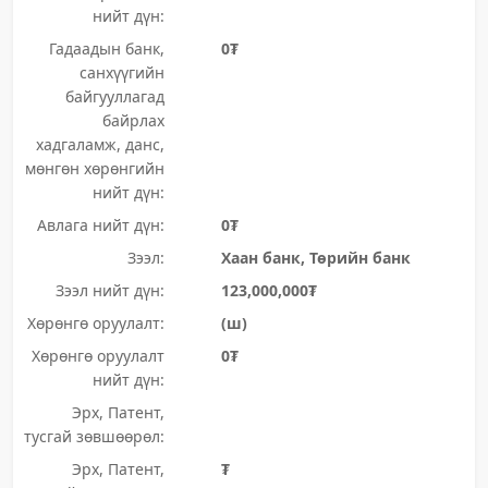
нийт дүн:
Гадаадын банк,
0₮
санхүүгийн
байгууллагад
байрлах
хадгаламж, данс,
мөнгөн хөрөнгийн
нийт дүн:
Авлага нийт дүн:
0₮
Зээл:
Хаан банк, Төрийн банк
Зээл нийт дүн:
123,000,000₮
Хөрөнгө оруулалт:
(ш)
Хөрөнгө оруулалт
0₮
нийт дүн:
Эрх, Патент,
тусгай зөвшөөрөл:
Эрх, Патент,
₮