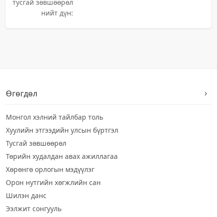
тусгай зөвшөөрөл
нийт дүн:
Өгөгдөл
Монгол хэлний тайлбар толь
Хуулийн этгээдийн улсын бүртгэл
Тусгай зөвшөөрөл
Төрийн худалдан авах ажиллагаа
Хөрөнгө орлогын мэдүүлэг
Орон нутгийн хөгжлийн сан
Шилэн данс
Ээлжит сонгууль