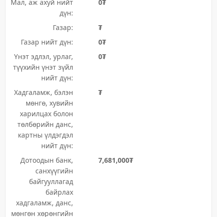
Мал, аж ахуй нийт
0₮
дүн:
Газар:
₮
Газар нийт дүн:
0₮
Үнэт эдлэл, урлаг,
0₮
түүхийн үнэт зүйл
нийт дүн:
Хадгаламж, бэлэн
₮
мөнгө, хувийн
харилцах болон
төлбөрийн данс,
картны үлдэгдэл
нийт дүн:
Дотоодын банк,
7,681,000₮
санхүүгийн
байгууллагад
байрлах
хадгаламж, данс,
мөнгөн хөрөнгийн