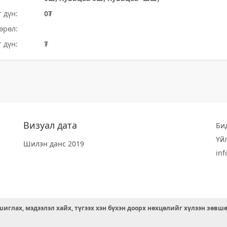
 дүн:
0₮
өрөл:
 дүн:
₮
Визуал дата
Би
Үй
Шилэн данс 2019
in
иглах, мэдээлэл хайх, түгээх хэн бүхэн доорх нөхцөлийг хүлээн зөвш