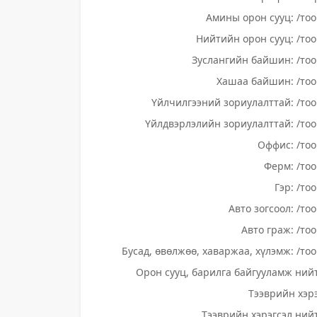
Амины орон сууц: /тоо
Нийтийн орон сууц: /тоо
Зуслангийн байшин: /тоо
Хашаа байшин: /тоо
Үйлчилгээний зориулалттай: /тоо
Үйлдвэрлэлийн зориулалттай: /тоо
Оффис: /тоо
Ферм: /тоо
Гэр: /то
Авто зогсоол: /то
Авто граж: /тоо
Бусад, өвөлжөө, хаваржаа, хүлэмж: /тоо
Орон сууц, барилга байгууламж нийт
Тээврийн хэрэ
Тээврийн хэрэгсэл нийт