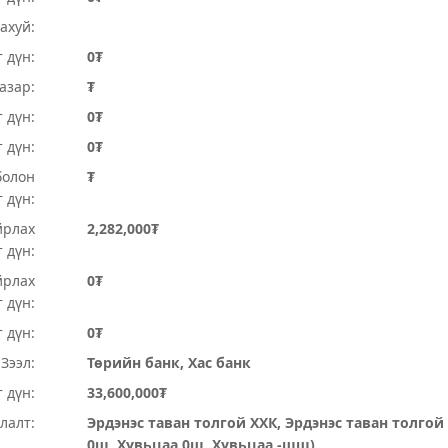
ахуй:
 дүн:
0₮
Газар:
₮
 дүн:
0₮
т дүн:
0₮
болон
₮
 дүн:
йрлах
2,282,000₮
 дүн:
йрлах
0₮
 дүн:
 дүн:
0₮
Зээл:
Төрийн банк, Хас банк
 дүн:
33,600,000₮
лалт:
Эрдэнэс таван толгой ХХК, Эрдэнэс таван толгой
0ш, Хувьцаа 0ш, Хувьцаа -шш)