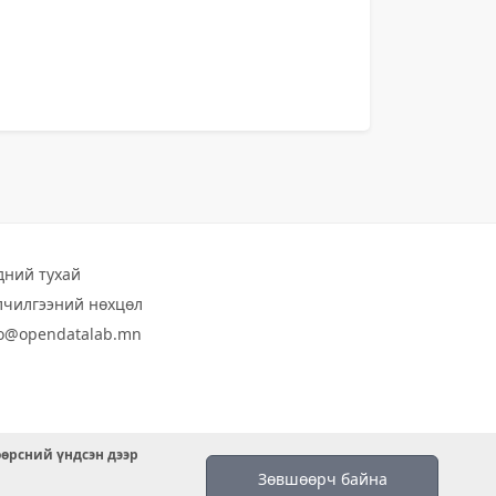
дний тухай
лчилгээний нөхцөл
fo@opendatalab.mn
өөрсний үндсэн дээр
Зөвшөөрч байна