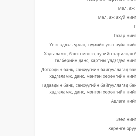
Мал, аж 
Мал, аж ахуй нийт
Газар нийт
Үнэт эдлэл, урлаг, түүхийн үнэт зүйл ний
Хадгаламж, бэлэн мөнгө, хувийн харилцах 
төлбөрийн данс, картны үлдэгдэл нийт
Дотоодын банк, санхүүгийн байгууллагад ба
хадгаламж, данс, мөнгөн хөрөнгийн нийт
Гадаадын банк, санхүүгийн байгууллагад ба
хадгаламж, данс, мөнгөн хөрөнгийн нийт
Авлага нийт
Зээл нийт
Хөрөнгө оруу