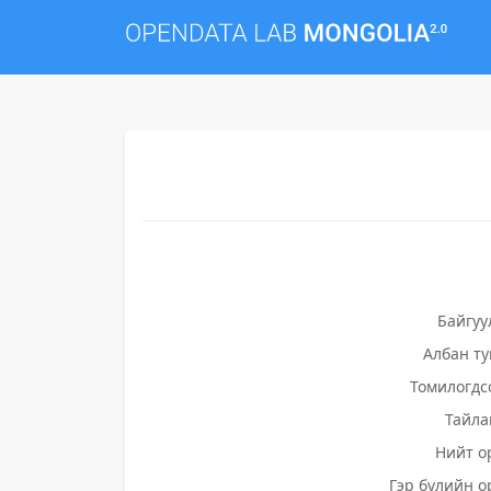
Байгуу
Албан т
Томилогдс
Тайла
Нийт о
Гэр бүлийн о