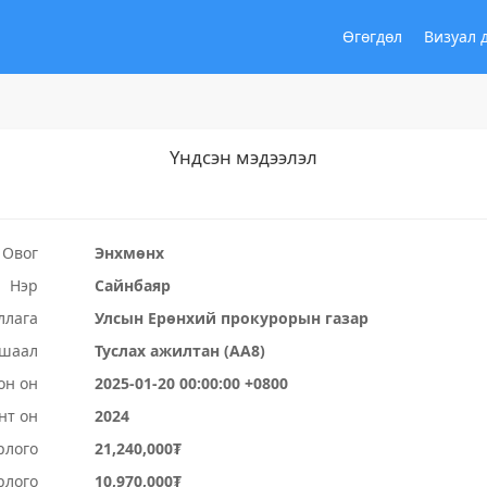
Өгөгдөл
Визуал 
Үндсэн мэдээлэл
Овог
Энхмөнх
Нэр
Сайнбаяр
ллага
Улсын Ерөнхий прокурорын газар
ушаал
Туслах ажилтан (АА8)
он он
2025-01-20 00:00:00 +0800
нт он
2024
рлого
21,240,000₮
рлого
10,970,000₮