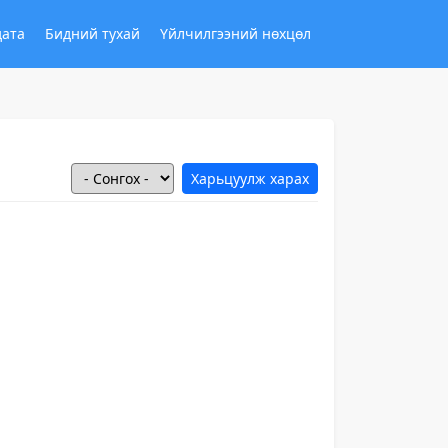
дата
Бидний тухай
Үйлчилгээний нөхцөл