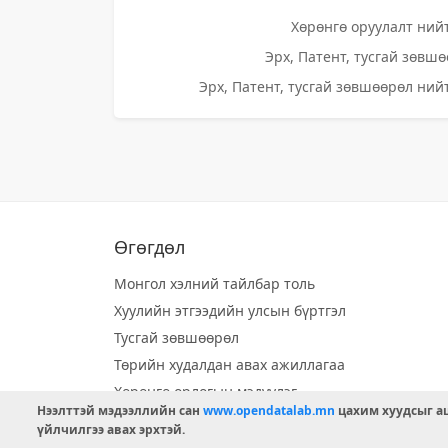
Хөрөнгө оруулалт нийт
Эрх, Патент, тусгай зөвшө
Эрх, Патент, тусгай зөвшөөрөл нийт
Өгөгдөл
Монгол хэлний тайлбар толь
Хуулийн этгээдийн улсын бүртгэл
Тусгай зөвшөөрөл
Төрийн худалдан авах ажиллагаа
Хөрөнгө орлогын мэдүүлэг
Нээлттэй мэдээллийн сан
www.opendatalab.mn
цахим хуудсыг аш
Орон нутгийн хөгжлийн сан
үйлчилгээ авах эрхтэй.
Шилэн данс