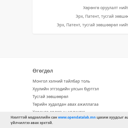
Хөрөнгө оруулалт нийт
Эрх, Патент, тусгай зөвшө
Эрх, Патент, тусгай зөвшөөрөл нийт
Өгөгдөл
Монгол хэлний тайлбар толь
Хуулийн этгээдийн улсын бүртгэл
Тусгай зөвшөөрөл
Төрийн худалдан авах ажиллагаа
Хөрөнгө орлогын мэдүүлэг
Нээлттэй мэдээллийн сан
www.opendatalab.mn
цахим хуудсыг аш
Орон нутгийн хөгжлийн сан
үйлчилгээ авах эрхтэй.
Шилэн данс