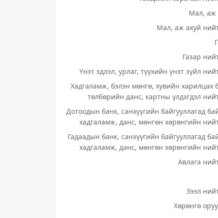
Мал, аж 
Мал, аж ахуй нийт
Газар нийт
Үнэт эдлэл, урлаг, түүхийн үнэт зүйл ний
Хадгаламж, бэлэн мөнгө, хувийн харилцах 
төлбөрийн данс, картны үлдэгдэл нийт
Дотоодын банк, санхүүгийн байгууллагад ба
хадгаламж, данс, мөнгөн хөрөнгийн нийт
Гадаадын банк, санхүүгийн байгууллагад ба
хадгаламж, данс, мөнгөн хөрөнгийн нийт
Авлага нийт
Зээл нийт
Хөрөнгө оруу