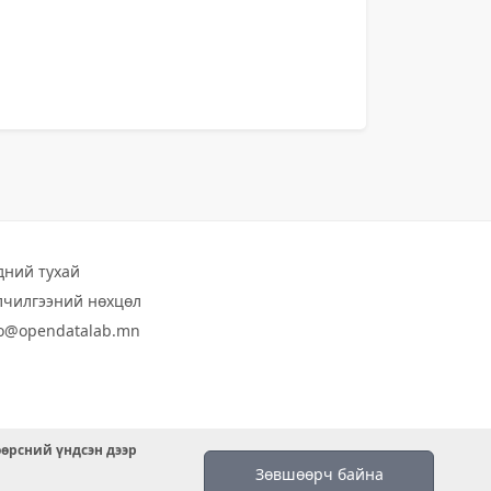
дний тухай
лчилгээний нөхцөл
fo@opendatalab.mn
өөрсний үндсэн дээр
Зөвшөөрч байна