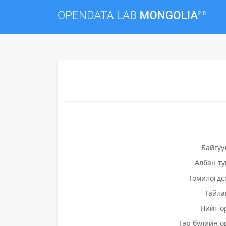
Байгуу
Албан т
Томилогдс
Тайла
Нийт о
Гэр бүлийн о