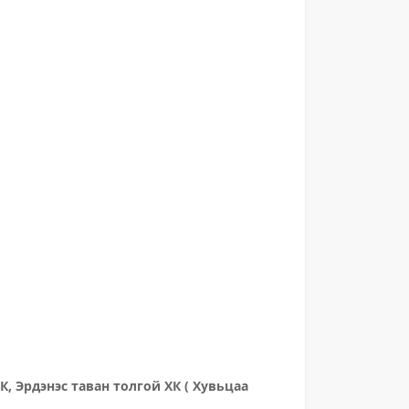
К, Эрдэнэс таван толгой ХК ( Хувьцаа