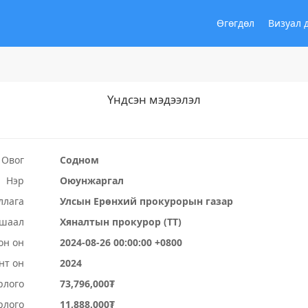
Өгөгдөл
Визуал 
Үндсэн мэдээлэл
Овог
Содном
Нэр
Оюунжаргал
ллага
Улсын Ерөнхий прокурорын газар
ушаал
Хяналтын прокурор (ТТ)
он он
2024-08-26 00:00:00 +0800
нт он
2024
рлого
73,796,000₮
рлого
11,888,000₮