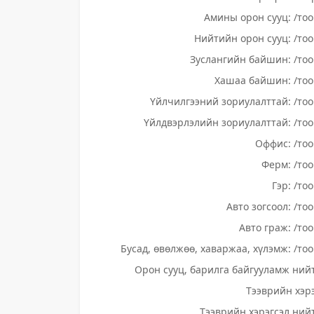
Амины орон сууц: /тоо
Нийтийн орон сууц: /тоо
Зуслангийн байшин: /тоо
Хашаа байшин: /тоо
Үйлчилгээний зориулалттай: /тоо
Үйлдвэрлэлийн зориулалттай: /тоо
Оффис: /тоо
Ферм: /тоо
Гэр: /то
Авто зогсоол: /то
Авто граж: /тоо
Бусад, өвөлжөө, хаваржаа, хүлэмж: /тоо
Орон сууц, барилга байгууламж нийт
Тээврийн хэрэ
Тээврийн хэрэгсэл нийт