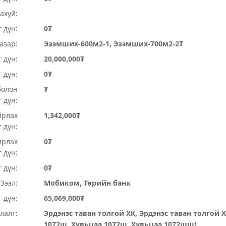
ахуй:
 дүн:
0₮
Газар:
Эзэмших-600м2-1, Эзэмших-700м2-2₮
 дүн:
20,000,000₮
т дүн:
0₮
болон
₮
 дүн:
йрлах
1,342,000₮
 дүн:
йрлах
0₮
 дүн:
 дүн:
0₮
Зээл:
Мобиком, Төрийн банк
 дүн:
65,069,000₮
лалт:
Эрдэнэс таван толгой ХК, Эрдэнэс таван толгой Х
1072ш, Хувьцаа 1072ш, Хувьцаа 1072шш)