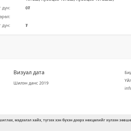
 дүн:
0₮
өрөл:
 дүн:
₮
Визуал дата
Би
Үй
Шилэн данс 2019
in
иглах, мэдээлэл хайх, түгээх хэн бүхэн доорх нөхцөлийг хүлээн зөвш