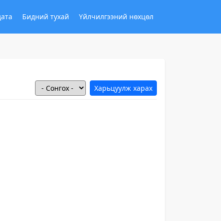
дата
Бидний тухай
Үйлчилгээний нөхцөл