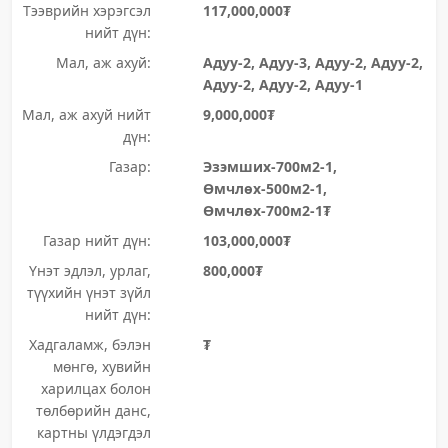
Тээврийн хэрэгсэл
117,000,000₮
нийт дүн:
Мал, аж ахуй:
Адуу-2, Адуу-3, Адуу-2, Адуу-2,
Адуу-2, Адуу-2, Адуу-1
Мал, аж ахуй нийт
9,000,000₮
дүн:
Газар:
Эзэмших-700м2-1,
Өмчлөх-500м2-1,
Өмчлөх-700м2-1₮
Газар нийт дүн:
103,000,000₮
Үнэт эдлэл, урлаг,
800,000₮
түүхийн үнэт зүйл
нийт дүн:
Хадгаламж, бэлэн
₮
мөнгө, хувийн
харилцах болон
төлбөрийн данс,
картны үлдэгдэл