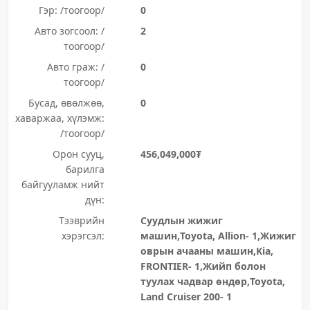
Гэр: /тоогоор/
0
Авто зогсоол: /
2
тоогоор/
Авто граж: /
0
тоогоор/
Бусад, өвөлжөө,
0
хаваржаа, хүлэмж:
/тоогоор/
Орон сууц,
456,049,000₮
барилга
байгууламж нийт
дүн:
Тээврийн
Суудлын жижиг
хэрэгсэл:
машин,Toyota, Allion- 1,Жижиг
оврын ачааны машин,Kia,
FRONTIER- 1,Жийп болон
туулах чадвар өндөр,Toyota,
Land Cruiser 200- 1