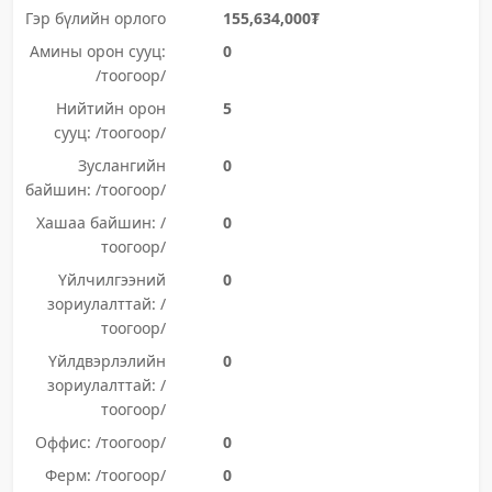
Гэр бүлийн орлого
155,634,000₮
Амины орон сууц:
0
/тоогоор/
Нийтийн орон
5
сууц: /тоогоор/
Зуслангийн
0
байшин: /тоогоор/
Хашаа байшин: /
0
тоогоор/
Үйлчилгээний
0
зориулалттай: /
тоогоор/
Үйлдвэрлэлийн
0
зориулалттай: /
тоогоор/
Оффис: /тоогоор/
0
Ферм: /тоогоор/
0