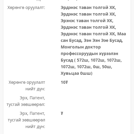
Хөрөнгө оруулалт:
Эрдэнэс таван толгой ХК,
Эрдэнэс таван толгой ХК,
Эрэнэс таван толгой ХК,
Эрдэнэс таван толгой ХК,
Эрдэнэс таван толгой ХК, Маа
сан Бусад, Ээн Ээн Ээе Бусад,
Монголын доктор
профессоруудын хүрээлэн
Бусад ( 572ш, 1072ш, 1072ш,
1072ш, 1072ш, 0ш, 50ш,
Хувьцаа 0шш)
Хөрөнгө оруулалт
10₮
нийт дүн:
Эрх, Патент,
тусгай зөвшөөрөл:
Эрх, Патент,
₮
тусгай зөвшөөрөл
нийт дүн: