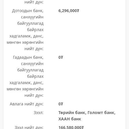
нийт дүн:
Дотоодын банк,
6,296,000₮
санхүүгийн
байгууллагад
байрлах
хадгаламж, данс,
мөнгөн хөрөнгийн
нийт дүн:
Гадаадын банк,
0₮
санхүүгийн
байгууллагад
байрлах
хадгаламж, данс,
мөнгөн хөрөнгийн
нийт дүн:
Авлага нийт дүн:
0₮
Зээл:
Төрийн банк, Голомт банк,
ХААН банк
Зээл нийт дүн:
166,580,000₮