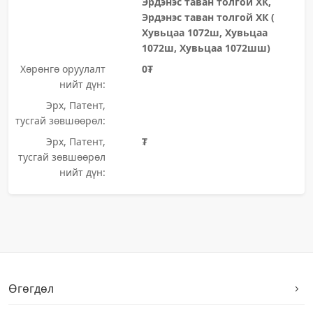
Эрдэнэс таван толгой ХК,
Эрдэнэс таван толгой ХК (
Хувьцаа 1072ш, Хувьцаа
1072ш, Хувьцаа 1072шш)
Хөрөнгө оруулалт
0₮
нийт дүн:
Эрх, Патент,
тусгай зөвшөөрөл:
Эрх, Патент,
₮
тусгай зөвшөөрөл
нийт дүн:
Өгөгдөл