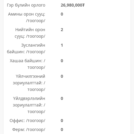
Гэр бүлийн орлого
26,980,000₮
Амины орон сууц:
0
/тоогоор/
Нийтийн орон
2
сууц: /тоогоор/
Зуслангийн
1
байшин: /тоогоор/
Хашаа байшин: /
0
тоогоор/
Үйлчилгээний
0
зориулалттай: /
тоогоор/
Үйлдвэрлэлийн
0
зориулалттай: /
тоогоор/
Оффис: /тоогоор/
0
Ферм: /тоогоор/
0