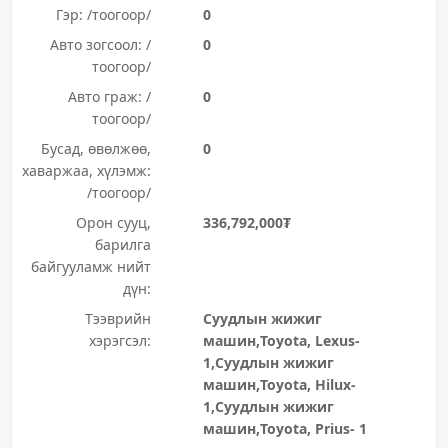
Гэр: /тоогоор/
0
Авто зогсоол: /
0
тоогоор/
Авто граж: /
0
тоогоор/
Бусад, өвөлжөө,
0
хаваржаа, хүлэмж:
/тоогоор/
Орон сууц,
336,792,000₮
барилга
байгууламж нийт
дүн:
Тээврийн
Суудлын жижиг
хэрэгсэл:
машин,Toyota, Lexus-
1,Суудлын жижиг
машин,Toyota, Hilux-
1,Суудлын жижиг
машин,Toyota, Prius- 1