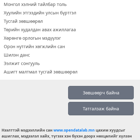
Монгол хэлний тайлбар толь
Хуулийн этгээдийн улсын бүртгэл
Тусгай зөвшөөрөл
Төрийн худалдан авах ажиллагаа
Хөрөнгө орлогын мэдүүлэг
Орон нутгийн хөгжлийн сан
Шилэн данс
Ээлжит сонгууль
Ашигт малтмал тусгай зөвшөөрөл
Визуал дата
Зөвшөөрч байна
Шилэн данс 2019
Татгалзаж байна
Бидний тухай
Үйлчилгээний нөхцөл
info@opendatalab.mn
Нээлттэй мэдээллийн сан
www.opendatalab.mn
цахим хуудсыг
ашиглах, мэдээлэл хайх, түгээх хэн бүхэн доорх нөхцөлийг хүлээн