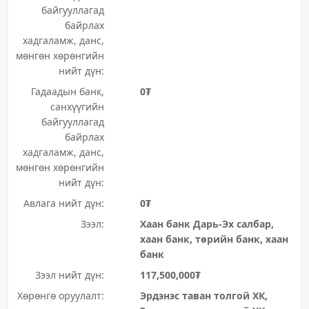
байгууллагад
байрлах
хадгаламж, данс,
мөнгөн хөрөнгийн
нийт дүн:
Гадаадын банк,
0₮
санхүүгийн
байгууллагад
байрлах
хадгаламж, данс,
мөнгөн хөрөнгийн
нийт дүн:
Авлага нийт дүн:
0₮
Зээл:
Хаан банк Дарь-Эх салбар,
хаан банк, төрийн банк, хаан
банк
Зээл нийт дүн:
117,500,000₮
Хөрөнгө оруулалт:
Эрдэнэс таван толгой ХК,