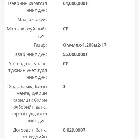
Тээврийн хэрэгсэл
64,000,000₮
нийт дүн:
Мал, аж ахуй:
Мал, аж ахуй нийт
0₮
дүн:
Газар:
Өмчлөх-1.200м2-1₮
Газар нийт дүн:
55,000,000₮
Үнэт эдлэл, урлаг,
0₮
түүхийн үнэт зүйл
нийт дүн:
Хадгаламж, бэлэн
₮
мөнгө, хувийн
харилцах болон
төлбөрийн данс,
картны үлдэгдэл
нийт дүн:
Дотоодын банк,
8,029,000₮
санхүүгийн