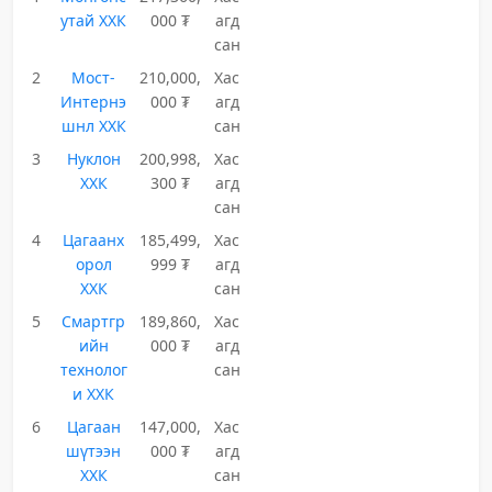
утай ХХК
000 ₮
агд
сан
2
Мост-
210,000,
Хас
Интернэ
000 ₮
агд
шнл ХХК
сан
3
Нуклон
200,998,
Хас
ХХК
300 ₮
агд
сан
4
Цагаанх
185,499,
Хас
орол
999 ₮
агд
ХХК
сан
5
Смартгр
189,860,
Хас
ийн
000 ₮
агд
технолог
сан
и ХХК
6
Цагаан
147,000,
Хас
шүтээн
000 ₮
агд
ХХК
сан