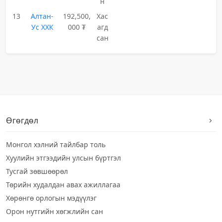
н
13
Алтан-
192,500,
Хас
Ус ХХК
000 ₮
агд
сан
Өгөгдөл
Монгол хэлний тайлбар толь
Хуулийн этгээдийн улсын бүртгэл
Тусгай зөвшөөрөл
Төрийн худалдан авах ажиллагаа
Хөрөнгө орлогын мэдүүлэг
Орон нутгийн хөгжлийн сан