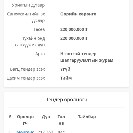
Урилгын дугаар
Санхүүжилтийн эх
Өөрийн хөрөнгө
үүсвэр
Төсөв
220,000,000 ₮
Тухайн онд
220,000,000 ₮
санхүүжих дүн
Арга
Нээлттэй тендер
шалгаруулалтын журам
Багц тендер эсэх
Үгүй
Цахим тендер эсэх
Тийм
Тендер оролцогч
#
Оролцо
Дүн
Төл
Тайлбар
гч
өв
1
Мөнгөнс
217,360,
Хас