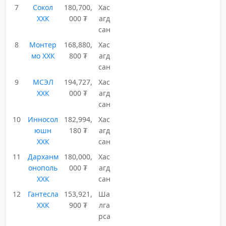
7
Сокол
180,700,
Хас
ХХК
000 ₮
агд
сан
8
Монтер
168,880,
Хас
мо ХХК
800 ₮
агд
сан
9
МСЭЛ
194,727,
Хас
ХХК
000 ₮
агд
сан
10
Инносол
182,994,
Хас
юшн
180 ₮
агд
ХХК
сан
11
Дарханм
180,000,
Хас
онополь
000 ₮
агд
ХХК
сан
12
Гантесла
153,921,
Ша
ХХК
900 ₮
лга
рса