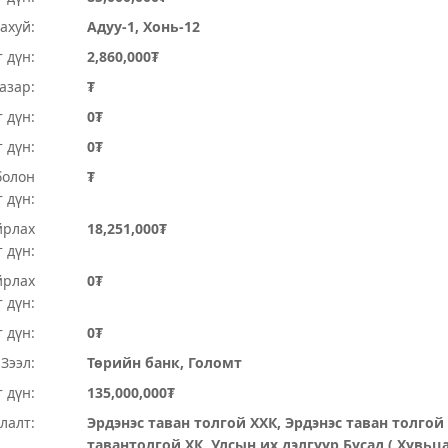
ахуй:
Адуу-1, Хонь-12
 дүн:
2,860,000₮
Газар:
₮
 дүн:
0₮
т дүн:
0₮
болон
₮
 дүн:
йрлах
18,251,000₮
 дүн:
йрлах
0₮
 дүн:
 дүн:
0₮
Зээл:
Төрийн банк, Голомт
 дүн:
135,000,000₮
лалт:
Эрдэнэс таван толгой ХХК, Эрдэнэс таван толгой 
тавантолгой ХК, Улсын их дэлгүүр Бусад ( Хувьц