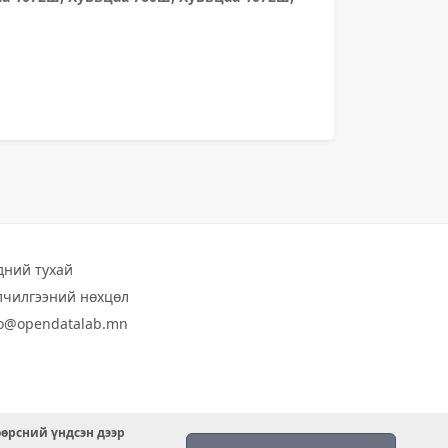
дний тухай
лчилгээний нөхцөл
fo@opendatalab.mn
өөрсний үндсэн дээр