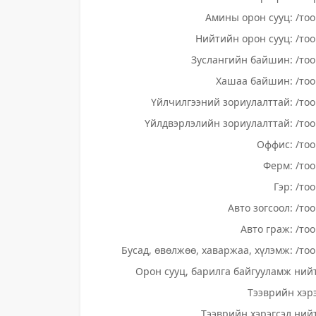
Амины орон сууц: /тоо
Нийтийн орон сууц: /тоо
Зуслангийн байшин: /тоо
Хашаа байшин: /тоо
Үйлчилгээний зориулалттай: /тоо
Үйлдвэрлэлийн зориулалттай: /тоо
Оффис: /тоо
Ферм: /тоо
Гэр: /то
Авто зогсоол: /то
Авто граж: /тоо
Бусад, өвөлжөө, хаваржаа, хүлэмж: /тоо
Орон сууц, барилга байгууламж нийт
Тээврийн хэрэ
Тээврийн хэрэгсэл нийт