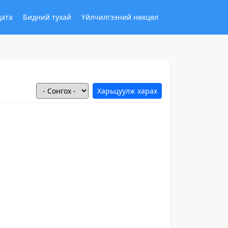
дата
Бидний тухай
Үйлчилгээний нөхцөл