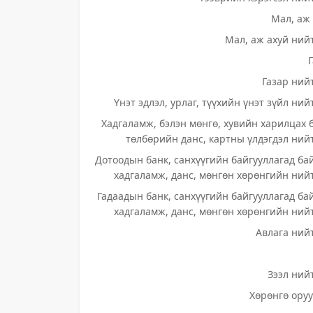
Мал, аж 
Мал, аж ахуй нийт
Газар нийт
Үнэт эдлэл, урлаг, түүхийн үнэт зүйл ний
Хадгаламж, бэлэн мөнгө, хувийн харилцах 
төлбөрийн данс, картны үлдэгдэл нийт
Дотоодын банк, санхүүгийн байгууллагад ба
хадгаламж, данс, мөнгөн хөрөнгийн нийт
Гадаадын банк, санхүүгийн байгууллагад ба
хадгаламж, данс, мөнгөн хөрөнгийн нийт
Авлага нийт
Зээл нийт
Хөрөнгө оруу