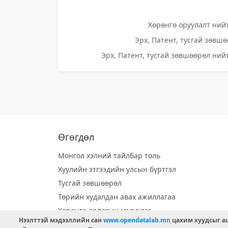
Хөрөнгө оруулалт нийт
Эрх, Патент, тусгай зөвшө
Эрх, Патент, тусгай зөвшөөрөл нийт
Өгөгдөл
Монгол хэлний тайлбар толь
Хуулийн этгээдийн улсын бүртгэл
Тусгай зөвшөөрөл
Төрийн худалдан авах ажиллагаа
Хөрөнгө орлогын мэдүүлэг
Нээлттэй мэдээллийн сан
www.opendatalab.mn
цахим хуудсыг аш
Орон нутгийн хөгжлийн сан