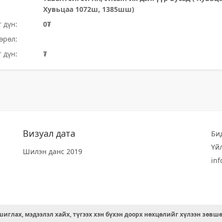
Хувьцаа 1072ш, 1385шш)
 дүн:
0₮
өрөл:
 дүн:
₮
Визуал дата
Би
Үй
Шилэн данс 2019
in
иглах, мэдээлэл хайх, түгээх хэн бүхэн доорх нөхцөлийг хүлээн зөвш