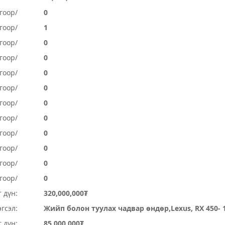
гоор/
0
гоор/
1
гоор/
0
гоор/
0
гоор/
0
гоор/
0
гоор/
0
гоор/
0
огоор/
0
огоор/
0
гоор/
0
гоор/
0
 дүн:
320,000,000₮
гсэл:
Жийп болон туулах чадвар өндөр,Lexus, RX 450- 
 дүн:
85,000,000₮