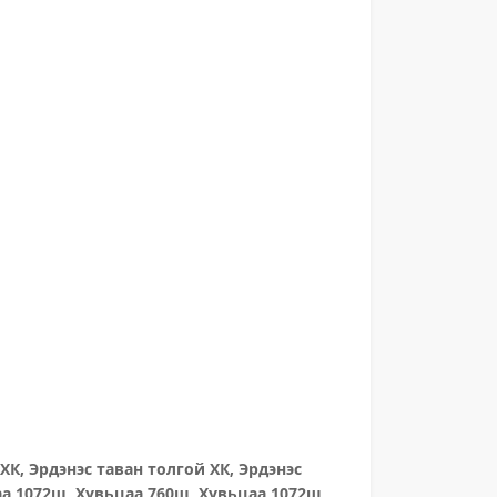
ХК, Эрдэнэс таван толгой ХК, Эрдэнэс
аа 1072ш, Хувьцаа 760ш, Хувьцаа 1072ш,