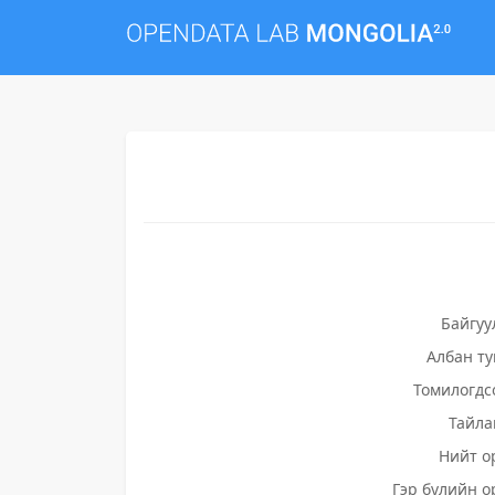
Байгуу
Албан т
Томилогдс
Тайла
Нийт о
Гэр бүлийн о