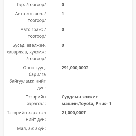
Гэр: /тоогоор/
0
Авто зогсоол: /
1
тоогоор/
Авто граж: /
0
тоогоор/
Бусад, өвөлжөө,
0
хаваржаа, хүлэмж:
/тоогоор/
Орон сууц,
291,000,000₮
барилга
байгууламж нийт
дүн:
Тээврийн
Суудлын жижиг
хэрэгсэл:
машин,Toyota, Prius- 1
Тээврийн хэрэгсэл
21,000,000₮
нийт дүн:
Мал, аж ахуй: