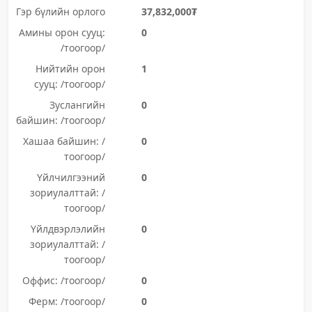
Гэр бүлийн орлого
37,832,000₮
Амины орон сууц:
0
/тоогоор/
Нийтийн орон
1
сууц: /тоогоор/
Зуслангийн
0
байшин: /тоогоор/
Хашаа байшин: /
0
тоогоор/
Үйлчилгээний
0
зориулалттай: /
тоогоор/
Үйлдвэрлэлийн
0
зориулалттай: /
тоогоор/
Оффис: /тоогоор/
0
Ферм: /тоогоор/
0