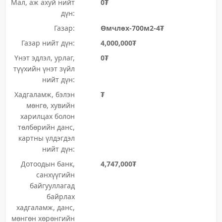
Мал, аж ахуй нийт
0₮
дүн:
Газар:
Өмчлөх-700м2-4₮
Газар нийт дүн:
4,000,000₮
Үнэт эдлэл, урлаг,
0₮
түүхийн үнэт зүйл
нийт дүн:
Хадгаламж, бэлэн
₮
мөнгө, хувийн
харилцах болон
төлбөрийн данс,
картны үлдэгдэл
нийт дүн:
Дотоодын банк,
4,747,000₮
санхүүгийн
байгууллагад
байрлах
хадгаламж, данс,
мөнгөн хөрөнгийн