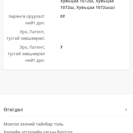
Хувьцаа 1072ш, Хувьцаа
1072ш, Хувьцаа 1072шш)
Хөрөнгө оруулалт
0₮
нийт дүн:
Эрх, Патент,
тусгай зөвшөөрөл:
Эрх, Патент,
₮
тусгай зөвшөөрөл
нийт дүн:
Өгөгдөл
Монгол хэлний тайлбар толь
Хуулийн этгээдийн улсын бүртгэл