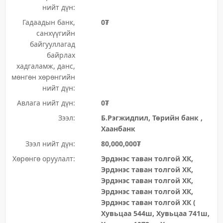
нийт дүн:
Гадаадын банк,
0₮
санхүүгийн
байгууллагад
байрлах
хадгаламж, данс,
мөнгөн хөрөнгийн
нийт дүн:
Авлага нийт дүн:
0₮
Зээл:
Б.Рэгжидпил, Төрийн банк ,
Хаанбанк
Зээл нийт дүн:
80,000,000₮
Хөрөнгө оруулалт:
Эрдэнэс таван толгой ХК,
Эрдэнэс таван толгой ХК,
Эрдэнэс таван толгой ХК,
Эрдэнэс таван толгой ХК,
Эрдэнэс таван толгой ХК (
Хувьцаа 544ш, Хувьцаа 741ш,